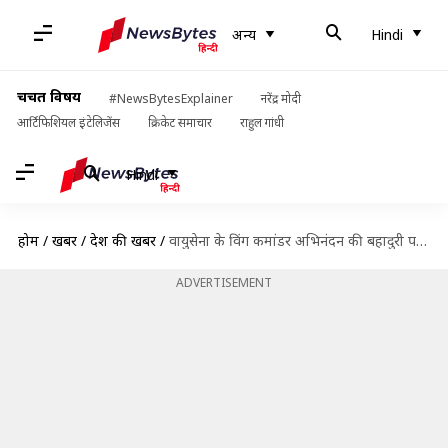
अन्य
Hindi
चर्चित विषय
#NewsBytesExplainer
नरेंद्र मोदी
आर्टिफिशियल इंटेलिजेंस
क्रिकेट समाचार
राहुल गांधी
Hindi
होम
/
खबरें
/
देश की खबरें
/
वायुसेना के विंग कमांडर अभिनंदन की बहादुरी पर बना वीडियो गेम, 31 जुलाई को होगा लॉन्च
ADVERTISEMENT