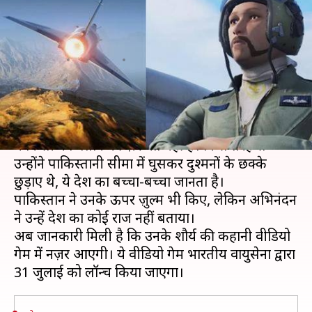
बहादुरी पर बना वीडियो गेम, 31
जुलाई को होगा लॉन्च
लेखन
Jul 25, 2019
05:16 pm
प्रदीप मौर्य
क्या है खबर?
भारतीय वायुसेना के विंग कमांडर अभिनंदन वर्तमान के बारे
में किसी को बताने की ज़रूरत नहीं है। किस तरह से
उन्होंने पाकिस्तानी सीमा में घुसकर दुश्मनों के छक्के
छुड़ाए थे, ये देश का बच्चा-बच्चा जानता है।
पाकिस्तान ने उनके ऊपर ज़ुल्म भी किए, लेकिन अभिनंदन
ने उन्हें देश का कोई राज नहीं बताया।
अब जानकारी मिली है कि उनके शौर्य की कहानी वीडियो
गेम में नज़र आएगी। ये वीडियो गेम भारतीय वायुसेना द्वारा