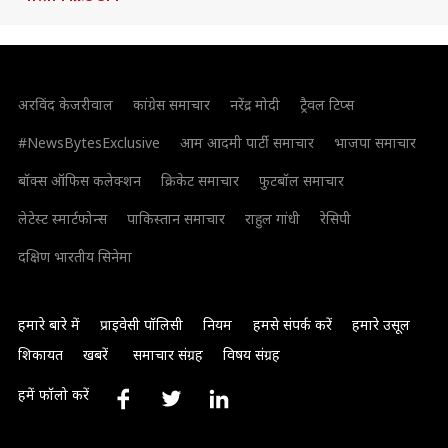
अरविंद केजरीवाल
कांग्रेस समाचार
नरेंद्र मोदी
ट्रैवल टिप्स
#NewsBytesExclusive
आम आदमी पार्टी समाचार
भाजपा समाचार
बॉक्स ऑफिस कलेक्शन
क्रिकेट समाचार
फुटबॉल समाचार
लेटेस्ट स्मार्टफोन्स
पाकिस्तान समाचार
राहुल गांधी
रेसिपी
दक्षिण भारतीय सिनेमा
हमारे बारे में
प्राइवेसी पॉलिसी
नियम
हमसे संपर्क करें
हमारे उसूल
शिकायत
खबरें
समाचार संग्रह
विषय संग्रह
हमें फॉलो करें