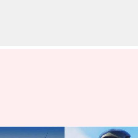
वायुसेना के विंग कमांडर अभिनंदन की