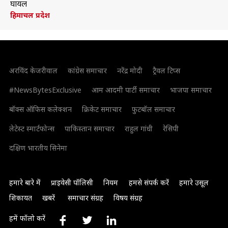
घायल
हिमाचल प्रदेश
अरविंद केजरीवाल
कांग्रेस समाचार
नरेंद्र मोदी
ट्रैवल टिप्स
#NewsBytesExclusive
आम आदमी पार्टी समाचार
भाजपा समाचार
बॉक्स ऑफिस कलेक्शन
क्रिकेट समाचार
फुटबॉल समाचार
लेटेस्ट स्मार्टफोन्स
पाकिस्तान समाचार
राहुल गांधी
रेसिपी
दक्षिण भारतीय सिनेमा
हमारे बारे में
प्राइवेसी पॉलिसी
नियम
हमसे संपर्क करें
हमारे उसूल
शिकायत
खबरें
समाचार संग्रह
विषय संग्रह
हमें फॉलो करें