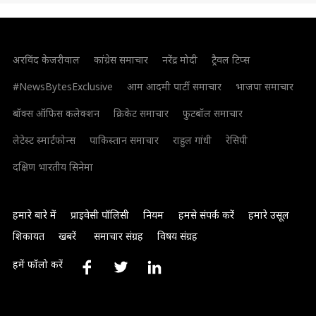
अरविंद केजरीवाल
कांग्रेस समाचार
नरेंद्र मोदी
ट्रैवल टिप्स
#NewsBytesExclusive
आम आदमी पार्टी समाचार
भाजपा समाचार
बॉक्स ऑफिस कलेक्शन
क्रिकेट समाचार
फुटबॉल समाचार
लेटेस्ट स्मार्टफोन्स
पाकिस्तान समाचार
राहुल गांधी
रेसिपी
दक्षिण भारतीय सिनेमा
हमारे बारे में
प्राइवेसी पॉलिसी
नियम
हमसे संपर्क करें
हमारे उसूल
शिकायत
खबरें
समाचार संग्रह
विषय संग्रह
हमें फॉलो करें