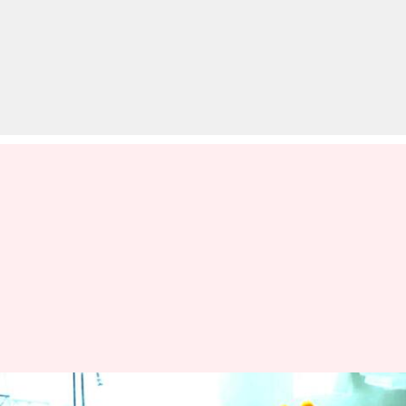
तमिलनाडु: बोरवेल में गिरे बच्चे की