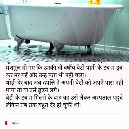
खबरें देखते रहे मां-बाप, टब में डूबी दो
वर्षीय बेटी
लेखन
Oct 29, 2019
07:05 pm
मुकुल तोमर
क्या है खबर?
तमिलनाडु में एक दंपत्ति
बोरवेल के गड्ढे में फंसे दो वर्षीय
सुजीत विल्सन
के बचाव अभियान को देखने में इतने
मशगूल हो गए कि उनकी दो वर्षीय बेटी पानी के टब में डूब
कर मर गई और उन्हें पता भी नहीं चला।
थोड़ी देर बाद जब दंपत्ति ने अपनी बेटी को अपने पास नहीं
पाया तो वो उसे ढूढ़ने लगे।
बेटी के टब में मिलने के बाद वह उसे लेकर अस्पताल पहुंचे
घटना