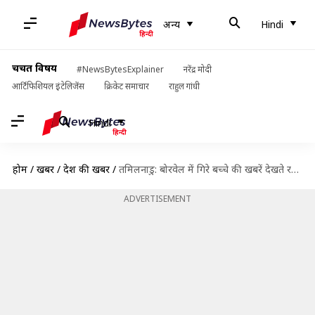
अन्य
Hindi
चर्चित विषय
#NewsBytesExplainer
नरेंद्र मोदी
आर्टिफिशियल इंटेलिजेंस
क्रिकेट समाचार
राहुल गांधी
Hindi
होम
/
खबरें
/
देश की खबरें
/
तमिलनाडु: बोरवेल में गिरे बच्चे की खबरें देखते रहे मां-बाप, टब में डूबी दो वर्षीय बेटी
ADVERTISEMENT