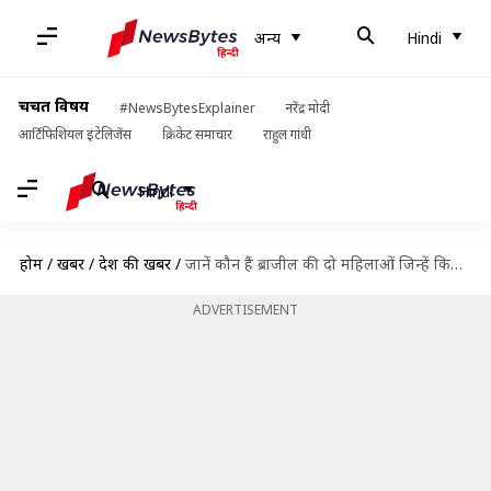
अन्य
Hindi
चर्चित विषय
#NewsBytesExplainer
नरेंद्र मोदी
आर्टिफिशियल इंटेलिजेंस
क्रिकेट समाचार
राहुल गांधी
Hindi
होम
/
खबरें
/
देश की खबरें
/
जानें कौन हैं ब्राजील की दो महिलाओं जिन्हें किया गया पद्म श्री से सम्मानित
ADVERTISEMENT