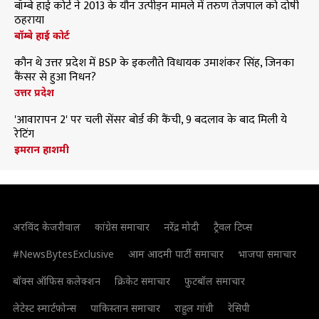
बॉम्बे हाई कोर्ट ने 2013 के यौन उत्पीड़न मामले में तरुण तेजपाल को दोषी
ठहराया
बॉम्बे हाई कोर्ट
कौन थे उत्तर प्रदेश में BSP के इकलौते विधायक उमाशंकर सिंह, जिनका
कैंसर से हुआ निधन?
उत्तर प्रदेश
'आवारापन 2' पर चली सेंसर बोर्ड की कैंची, 9 बदलाव के बाद मिली ये
रेटिंग
इमरान हाशमी
अरविंद केजरीवाल
कांग्रेस समाचार
नरेंद्र मोदी
ट्रैवल टिप्स
#NewsBytesExclusive
आम आदमी पार्टी समाचार
भाजपा समाचार
बॉक्स ऑफिस कलेक्शन
क्रिकेट समाचार
फुटबॉल समाचार
लेटेस्ट स्मार्टफोन्स
पाकिस्तान समाचार
राहुल गांधी
रेसिपी