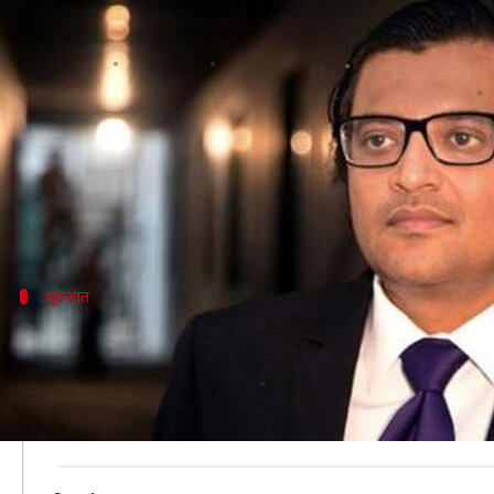
मुंबई: टीवी पत्रकार अर्नब गोस्वामी क
लेखन
Apr 23, 2020
02:12 pm
भारत शर्मा
क्या है खबर?
रिपब्लिक टीवी के एडिटर इन चीफ अर्णब गोस्वामी और उनकी 
इस दौरान कार के शीशे बंद होने से आरोपी उन्हें चोट नहीं प
शुरुआत
यहां से हुई थी पूरे घटनाक्रम की शुरुआत
महाराष्ट्र के
पालघर में साधुओं की पीट-पीटकर हत्या
के मामले मे
वहीं गोस्वमी ने अपने कार्यक्रम में कहा था कि कांग्रेस के शासन
इस पर कांग्रेस नेता नितिन राउत ने उनके खिलाफ नागपुर थाने म