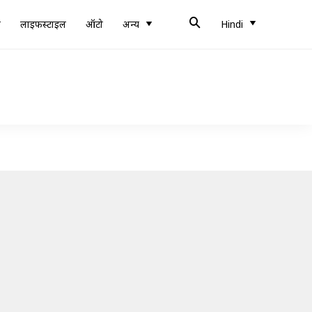
ब
लाइफस्टाइल
ऑटो
अन्य
Hindi