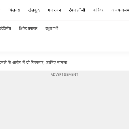
ा
बिज़नेस
खेलकूद
मनोरंजन
टेक्नोलॉजी
करियर
अजब-गज
ंटेलिजेंस
क्रिकेट समाचार
राहुल गांधी
र हमले के आरोप में दो गिरफ्तार, जानिए मामला
ADVERTISEMENT