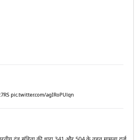
c7RS
pic.twitter.com/agIRoPUlqn
 भारतीय दंड संहिता की धारा 341 और 504 के तहत मामला दर्ज