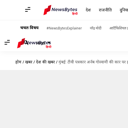
देश
राजनीति
दुनिय
चर्चित विषय
#NewsBytesExplainer
नरेंद्र मोदी
आर्टिफिशियल इ
Hindi
होम
/
खबरें
/
देश की खबरें
/
मुंबई: टीवी पत्रकार अर्नब गोस्वामी की कार प