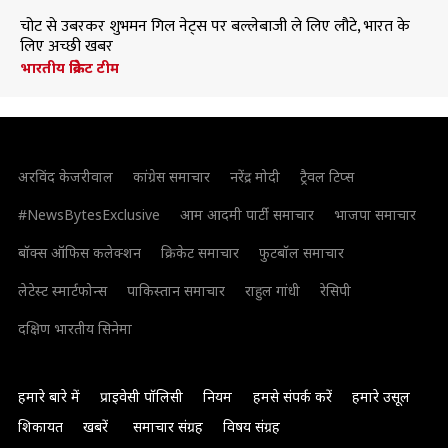
चोट से उबरकर शुभमन गिल नेट्स पर बल्लेबाजी ले लिए लौटे, भारत के
लिए अच्छी खबर
भारतीय क्रिकेट टीम
अरविंद केजरीवाल
कांग्रेस समाचार
नरेंद्र मोदी
ट्रैवल टिप्स
#NewsBytesExclusive
आम आदमी पार्टी समाचार
भाजपा समाचार
बॉक्स ऑफिस कलेक्शन
क्रिकेट समाचार
फुटबॉल समाचार
लेटेस्ट स्मार्टफोन्स
पाकिस्तान समाचार
राहुल गांधी
रेसिपी
दक्षिण भारतीय सिनेमा
हमारे बारे में
प्राइवेसी पॉलिसी
नियम
हमसे संपर्क करें
हमारे उसूल
शिकायत
खबरें
समाचार संग्रह
विषय संग्रह