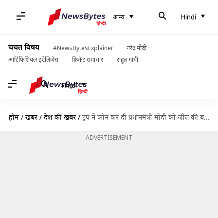
अन्य
Hindi
चर्चित विषय
#NewsBytesExplainer
नरेंद्र मोदी
आर्टिफिशियल इंटेलिजेंस
क्रिकेट समाचार
राहुल गांधी
Hindi
होम
/
खबरें
/
देश की खबरें
/
ट्रंप ने फोन कर दी प्रधानमंत्री मोदी को जीत की बधाई, अगले महीने मिलेंगे दोनों नेता
ADVERTISEMENT