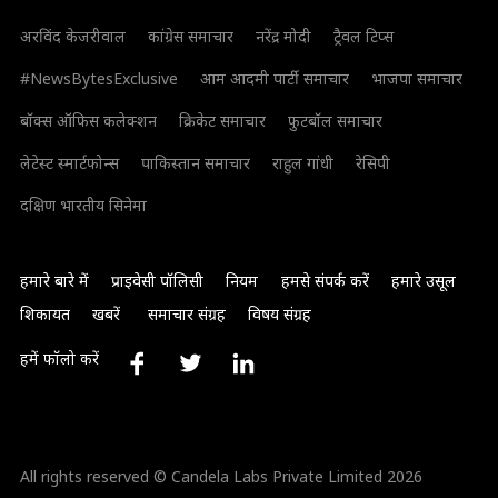
अरविंद केजरीवाल
कांग्रेस समाचार
नरेंद्र मोदी
ट्रैवल टिप्स
#NewsBytesExclusive
आम आदमी पार्टी समाचार
भाजपा समाचार
बॉक्स ऑफिस कलेक्शन
क्रिकेट समाचार
फुटबॉल समाचार
लेटेस्ट स्मार्टफोन्स
पाकिस्तान समाचार
राहुल गांधी
रेसिपी
दक्षिण भारतीय सिनेमा
हमारे बारे में
प्राइवेसी पॉलिसी
नियम
हमसे संपर्क करें
हमारे उसूल
शिकायत
खबरें
समाचार संग्रह
विषय संग्रह
हमें फॉलो करें
All rights reserved © Candela Labs Private Limited 2026