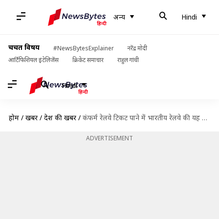
अन्य
Hindi
चर्चित विषय
#NewsBytesExplainer
नरेंद्र मोदी
आर्टिफिशियल इंटेलिजेंस
क्रिकेट समाचार
राहुल गांधी
Hindi
होम
/
खबरें
/
देश की खबरें
/
कंफर्म रेलवे टिकट पाने में भारतीय रेलवे की यह योजना कर सकती है आपकी मदद
ADVERTISEMENT