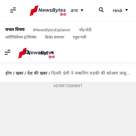
अन्य
Hindi
चर्चित विषय
#NewsBytesExplainer
नरेंद्र मोदी
आर्टिफिशियल इंटेलिजेंस
क्रिकेट समाचार
राहुल गांधी
Hindi
होम
/
खबरें
/
देश की खबरें
/
दिल्ली: प्रेमी ने नाबालिग लड़की की सरेआम चाकू से गोदकर हत्या की, देखते रहे लोग
ADVERTISEMENT