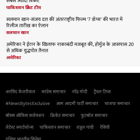
सबसे ज्यादा विकेट
पाकिस्तान क्रिकेट टीम
सलमान खान-संजय दत्त की अंतरराष्ट्रीय फिल्म '7 डॉग्स' की भारत में
रिलीज तारीख का ऐलान
सलमान खान
अमेरिका ने ईरान के खिलाफ नाकाबंदी मजबूत की, होर्मुज के आसपास 20
से अधिक युद्धपोत तैनात
अमेरिका
अरविंद केजरीवाल
कांग्रेस समाचार
नरेंद्र मोदी
ट्रैवल टिप्स
#NewsBytesExclusive
आम आदमी पार्टी समाचार
भाजपा समाचार
बॉक्स ऑफिस कलेक्शन
क्रिकेट समाचार
फुटबॉल समाचार
लेटेस्ट स्मार्टफोन्स
पाकिस्तान समाचार
राहुल गांधी
रेसिपी
दक्षिण भारतीय सिनेमा