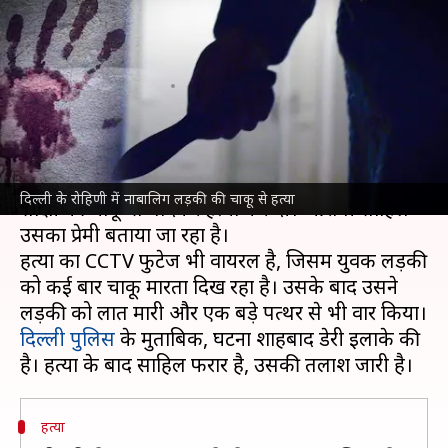
सरेआम चाकू से गोदकर हत्या की,
देखते रहे लोग
लेखन
May 29, 2023
01:25 pm
गजेंद्र
क्या है खबर?
दिल्ली
के रोहिणी में एक युवक ने सरेआम एक 16 वर्षीय
दिल्ली के रोहिणी में नाबालिग लड़की की चाकू से हत्या
साक्षी की चाकू से गोदकर हत्या कर दी। आरोपी साहिल
उसका प्रेमी बताया जा रहा है।
हत्या का CCTV फुटेज भी वायरल है, जिसमें युवक लड़की
को कई बार चाकू मारता दिख रहा है। उसके बाद उसने
दिल्ली पुलिस
के मुताबिक, घटना शाहबाद डेरी इलाके की
हत्या