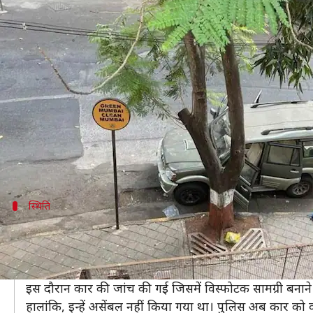
मुकेश अंबानी के घर के पास मिली विस्फ
लेखन
Feb 25, 2021
10:10 pm
भारत शर्मा
क्या है खबर?
देश के सबसे बड़े उद्योगपति और रिलायंस इंडस्ट्रीज के मालि
मिलने से हड़कंप मच गया।
हरे रंग की स्कॉर्पियो कार से 20 जिलेटिन छड़ें मिली। पुलि
स्थिति
जिलेटिन की छड़ों को नहीं किया गया था असेंबल
पुलिस ने बताया कि गामदेवी पुलिस स्टेशन के अंतर्गत कारमाइक
गईं।
इस दौरान कार की जांच की गई जिसमें विस्फोटक सामग्री बनाने म
हालांकि, इन्हें असेंबल नहीं किया गया था। पुलिस अब कार को वहा