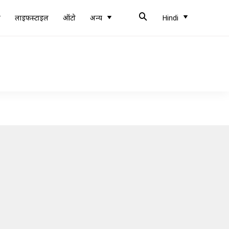
ब
लाइफस्टाइल
ऑटो
अन्य
Hindi