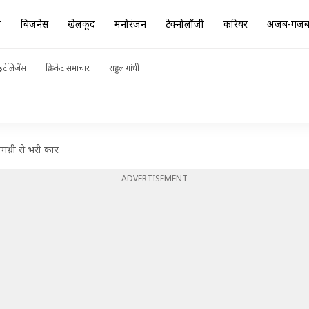
ा
बिज़नेस
खेलकूद
मनोरंजन
टेक्नोलॉजी
करियर
अजब-गज
ंटेलिजेंस
क्रिकेट समाचार
राहुल गांधी
ग्री से भरी कार
ADVERTISEMENT