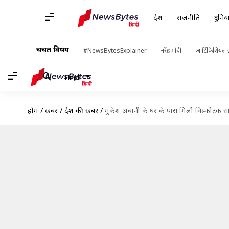
देश
राजनीति
दुनिय
चर्चित विषय
#NewsBytesExplainer
नरेंद्र मोदी
आर्टिफिशियल इ
Hindi
होम
/
खबरें
/
देश की खबरें
/
मुकेश अंबानी के घर के पास मिली विस्फोटक साम