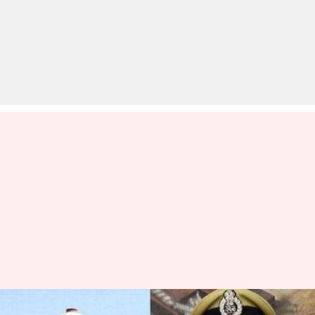
#CBIvsCBI: सुप्रीम कोर्ट ने पलटा