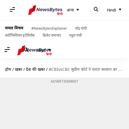
अन्य
Hindi
चर्चित विषय
#NewsBytesExplainer
नरेंद्र मोदी
आर्टिफिशियल इंटेलिजेंस
क्रिकेट समाचार
राहुल गांधी
Hindi
होम
/
खबरें
/
देश की खबरें
/
#CBIvsCBI: सुप्रीम कोर्ट ने पलटा सरकार का फैसला, CBI निदेशक पद पर बने रहेंगे आलोक वर्मा
ADVERTISEMENT