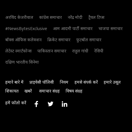
अरविंद केजरीवाल
कांग्रेस समाचार
नरेंद्र मोदी
ट्रैवल टिप्स
#NewsBytesExclusive
आम आदमी पार्टी समाचार
भाजपा समाचार
बॉक्स ऑफिस कलेक्शन
क्रिकेट समाचार
फुटबॉल समाचार
लेटेस्ट स्मार्टफोन्स
पाकिस्तान समाचार
राहुल गांधी
रेसिपी
दक्षिण भारतीय सिनेमा
हमारे बारे में
प्राइवेसी पॉलिसी
नियम
हमसे संपर्क करें
हमारे उसूल
शिकायत
खबरें
समाचार संग्रह
विषय संग्रह
हमें फॉलो करें