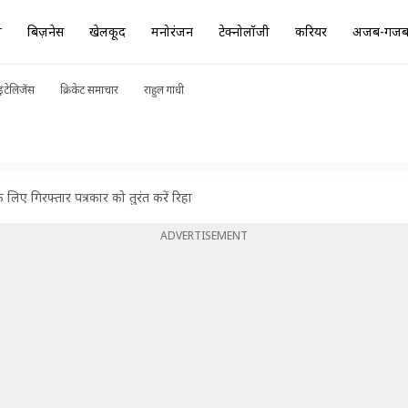
ा
बिज़नेस
खेलकूद
मनोरंजन
टेक्नोलॉजी
करियर
अजब-गज
ंटेलिजेंस
क्रिकेट समाचार
राहुल गांधी
 लिए गिरफ्तार पत्रकार को तुरंत करें रिहा
ADVERTISEMENT