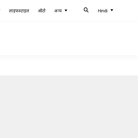
ब
लाइफस्टाइल
ऑटो
अन्य
Hindi