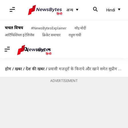
अन्य
Hindi
चर्चित विषय
#NewsBytesExplainer
नरेंद्र मोदी
आर्टिफिशियल इंटेलिजेंस
क्रिकेट समाचार
राहुल गांधी
Hindi
होम
/
खबरें
/
देश की खबरें
/
प्रवासी मजदूरों के किराये और खाने समेत सुप्रीम कोर्ट ने राज्य सरकारों को दिए ये आदेश
ADVERTISEMENT