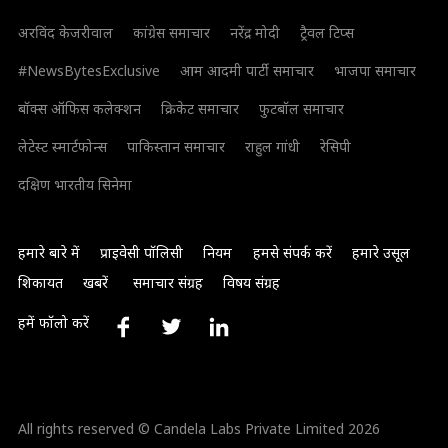
अरविंद केजरीवाल
कांग्रेस समाचार
नरेंद्र मोदी
ट्रैवल टिप्स
#NewsBytesExclusive
आम आदमी पार्टी समाचार
भाजपा समाचार
बॉक्स ऑफिस कलेक्शन
क्रिकेट समाचार
फुटबॉल समाचार
लेटेस्ट स्मार्टफोन्स
पाकिस्तान समाचार
राहुल गांधी
रेसिपी
दक्षिण भारतीय सिनेमा
हमारे बारे में
प्राइवेसी पॉलिसी
नियम
हमसे संपर्क करें
हमारे उसूल
शिकायत
खबरें
समाचार संग्रह
विषय संग्रह
हमें फॉलो करें
All rights reserved © Candela Labs Private Limited 2026