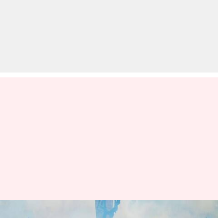
किसानों ने ठुकराया गृह मंत्री अमित