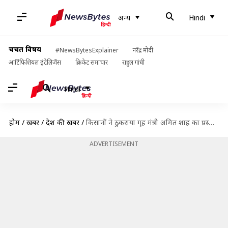
अन्य
Hindi
चर्चित विषय
#NewsBytesExplainer
नरेंद्र मोदी
आर्टिफिशियल इंटेलिजेंस
क्रिकेट समाचार
राहुल गांधी
Hindi
होम
/
खबरें
/
देश की खबरें
/
किसानों ने ठुकराया गृह मंत्री अमित शाह का प्रस्ताव, कहा- दिल्ली की घेराबंदी करेंगे
ADVERTISEMENT