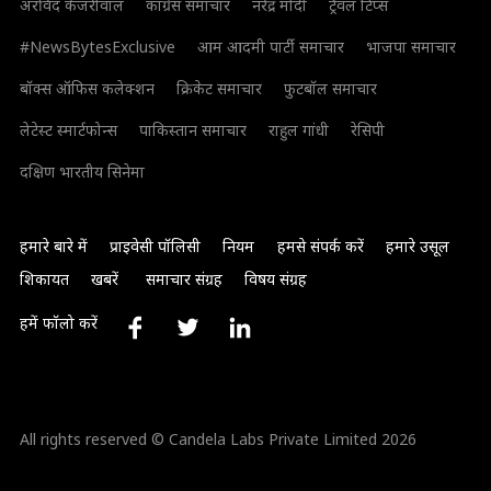
अरविंद केजरीवाल
कांग्रेस समाचार
नरेंद्र मोदी
ट्रैवल टिप्स
#NewsBytesExclusive
आम आदमी पार्टी समाचार
भाजपा समाचार
बॉक्स ऑफिस कलेक्शन
क्रिकेट समाचार
फुटबॉल समाचार
लेटेस्ट स्मार्टफोन्स
पाकिस्तान समाचार
राहुल गांधी
रेसिपी
दक्षिण भारतीय सिनेमा
हमारे बारे में
प्राइवेसी पॉलिसी
नियम
हमसे संपर्क करें
हमारे उसूल
शिकायत
खबरें
समाचार संग्रह
विषय संग्रह
हमें फॉलो करें
All rights reserved © Candela Labs Private Limited 2026