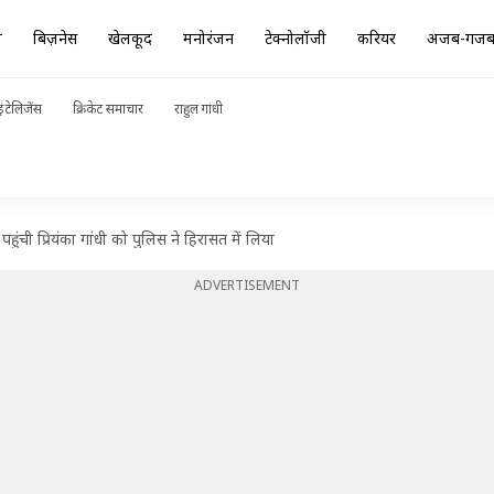
ा
बिज़नेस
खेलकूद
मनोरंजन
टेक्नोलॉजी
करियर
अजब-गज
ंटेलिजेंस
क्रिकेट समाचार
राहुल गांधी
हुंची प्रियंका गांधी को पुलिस ने हिरासत में लिया
ADVERTISEMENT