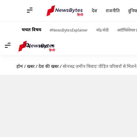
देश
राजनीति
दुनिय
चर्चित विषय
#NewsBytesExplainer
नरेंद्र मोदी
आर्टिफिशियल इ
Hindi
होम
/
खबरें
/
देश की खबरें
/
सोनभद्र जमीन विवादः पीड़ित परिवारों से मिलने प