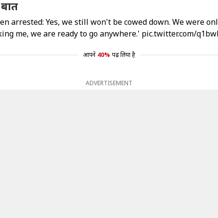
ह बात
n arrested: Yes, we still won't be cowed down. We were only
aking me, we are ready to go anywhere.'
pic.twitter.com/q1bw
आपने
40%
पढ़ लिया है
ADVERTISEMENT