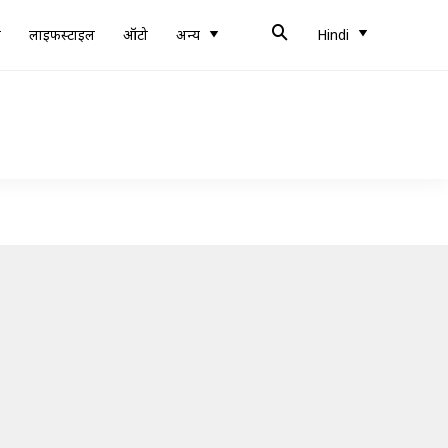
ब
लाइफस्टाइल
ऑटो
अन्य
Hindi