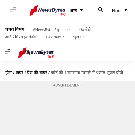
अन्य
Hindi
चर्चित विषय
#NewsBytesExplainer
नरेंद्र मोदी
आर्टिफिशियल इंटेलिजेंस
क्रिकेट समाचार
राहुल गांधी
Hindi
होम
/
खबरें
/
देश की खबरें
/
कोर्ट की अवमानना मामले में प्रशांत भूषण दोषी करार, 20 अगस्त को सुनाई जाएगी सजा
ADVERTISEMENT