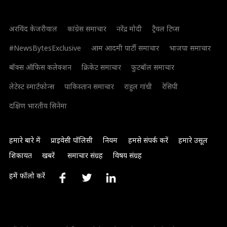
अरविंद केजरीवाल
कांग्रेस समाचार
नरेंद्र मोदी
ट्रैवल टिप्स
#NewsBytesExclusive
आम आदमी पार्टी समाचार
भाजपा समाचार
बॉक्स ऑफिस कलेक्शन
क्रिकेट समाचार
फुटबॉल समाचार
लेटेस्ट स्मार्टफोन्स
पाकिस्तान समाचार
राहुल गांधी
रेसिपी
दक्षिण भारतीय सिनेमा
हमारे बारे में
प्राइवेसी पॉलिसी
नियम
हमसे संपर्क करें
हमारे उसूल
शिकायत
खबरें
समाचार संग्रह
विषय संग्रह
हमें फॉलो करें