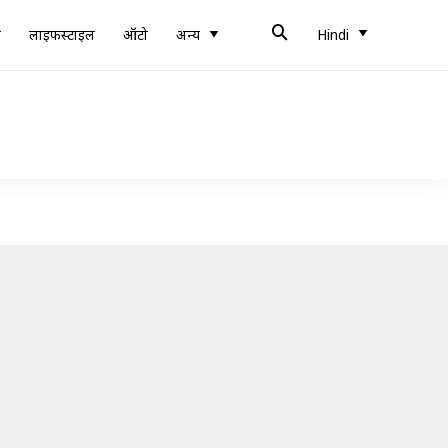
ब
लाइफस्टाइल
ऑटो
अन्य
Hindi