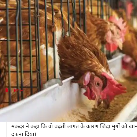
कोरोना वायरस: अफवाहों के चलते गिरे 
लेखन
Mar 11, 2020
05:19 pm
प्रमोद कुमार
क्या है खबर?
भारत में कोरोना वायरस (COVID-19) के मरीजों की संख्या 50
इस वायरस को लेकर सोशल मीडिया पर कई अफवाहें भी चल र
लोग अफवाहों पर यकीन कर चिकन खाने से बच रहे हैं, जिससे
परेशानी
दाम कम होने के कारण बढ़ा खर्च
बतौर मीडिया रिपोर्ट, बेलागवी जिले के गोकाक तालुक के लोलसुर
9,500 मुर्गों को जिंदा दफनाया।
मकंदर ने कहा कि वो बढ़ती लागत के कारण जिंदा मुर्गों को खाना 
दफना दिया।