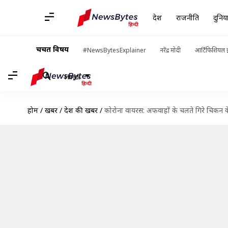
देश
राजनीति
दुनिय
चर्चित विषय
#NewsBytesExplainer
नरेंद्र मोदी
आर्टिफिशियल इ
Hindi
होम
/
खबरें
/
देश की खबरें
/
कोरोना वायरस: अफवाहों के चलते गिरे चिकन के 