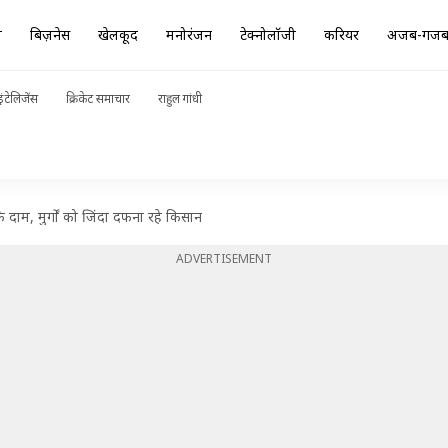
ा
बिज़नेस
खेलकूद
मनोरंजन
टेक्नोलॉजी
करियर
अजब-गज
ंटेलिजेंस
क्रिकेट समाचार
राहुल गांधी
दाम, मुर्गों को जिंदा दफना रहे किसान
ADVERTISEMENT