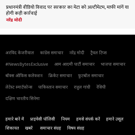
प्रधानमंत्री वीडियो विवाद पर सरकार का मेटा को अल्टीमेटम, माफी मांगें या
होगी कड़ी कार्रवाई
नरेंद्र मोदी
अरविंद केजरीवाल
कांग्रेस समाचार
नरेंद्र मोदी
ट्रैवल टिप्स
#NewsBytesExclusive
आम आदमी पार्टी समाचार
भाजपा समाचार
बॉक्स ऑफिस कलेक्शन
क्रिकेट समाचार
फुटबॉल समाचार
लेटेस्ट स्मार्टफोन्स
पाकिस्तान समाचार
राहुल गांधी
रेसिपी
दक्षिण भारतीय सिनेमा
हमारे बारे में
प्राइवेसी पॉलिसी
नियम
हमसे संपर्क करें
हमारे उसूल
शिकायत
खबरें
समाचार संग्रह
विषय संग्रह