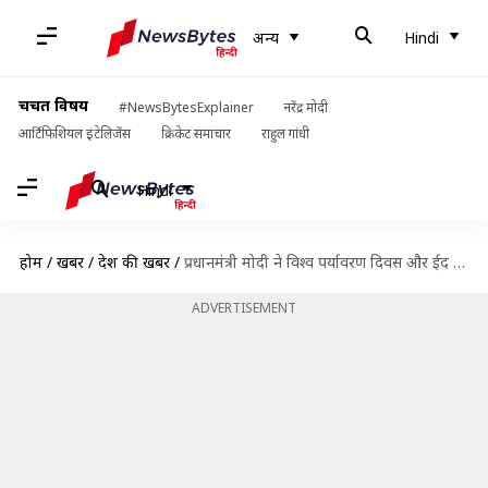
अन्य
Hindi
चर्चित विषय
#NewsBytesExplainer
नरेंद्र मोदी
आर्टिफिशियल इंटेलिजेंस
क्रिकेट समाचार
राहुल गांधी
Hindi
होम
/
खबरें
/
देश की खबरें
/
प्रधानमंत्री मोदी ने विश्व पर्यावरण दिवस और ईद की दी बधाई, प्रकृति को बताया परमेश्वर
ADVERTISEMENT