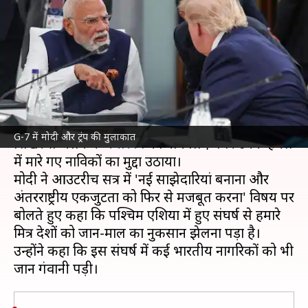
लिए बगैर G-7 में नाविकों की सुरक्षा
का मुद्दा उठाया
लेखन
Jun 17, 2026
09:04 am
गजेंद्र
क्या है खबर?
प्रधानमंत्री
नरेंद्र मोदी
ने फ्रांस के एवियन में आयोजित G-7
G-7 में मोदी और ट्रंप की मुलाकात
शिखर सम्मेलन में
अमेरिका
का नाम लिए बगैर उनके हमले
में मारे गए नाविकों का मुद्दा उठाया।
मोदी ने आउटरीच सत्र में 'नई साझेदारियां बनाना और
अंतरराष्ट्रीय एकजुटता को फिर से मजबूत करना' विषय पर
बोलते हुए कहा कि पश्चिम एशिया में हुए संघर्ष से हमारे
मित्र देशों को जान-माल का नुकसान झेलना पड़ा है।
उन्होंने कहा कि इस संघर्ष में कई भारतीय नागरिकों को भी