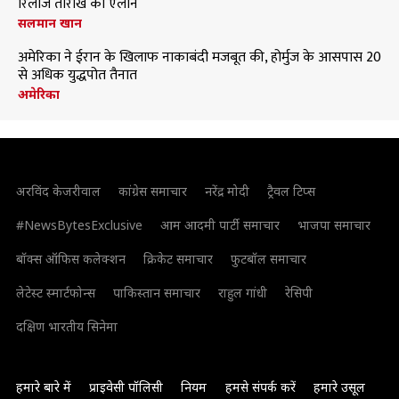
रिलीज तारीख का ऐलान
सलमान खान
अमेरिका ने ईरान के खिलाफ नाकाबंदी मजबूत की, होर्मुज के आसपास 20
से अधिक युद्धपोत तैनात
अमेरिका
अरविंद केजरीवाल
कांग्रेस समाचार
नरेंद्र मोदी
ट्रैवल टिप्स
#NewsBytesExclusive
आम आदमी पार्टी समाचार
भाजपा समाचार
बॉक्स ऑफिस कलेक्शन
क्रिकेट समाचार
फुटबॉल समाचार
लेटेस्ट स्मार्टफोन्स
पाकिस्तान समाचार
राहुल गांधी
रेसिपी
दक्षिण भारतीय सिनेमा
हमारे बारे में
प्राइवेसी पॉलिसी
नियम
हमसे संपर्क करें
हमारे उसूल