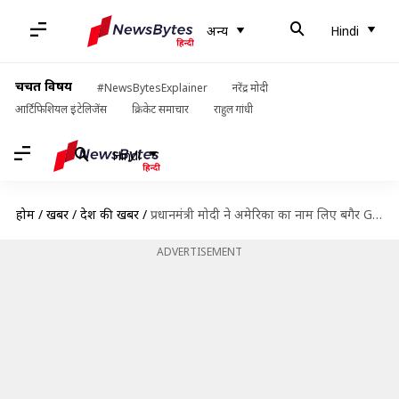
अन्य
Hindi
चर्चित विषय
#NewsBytesExplainer
नरेंद्र मोदी
आर्टिफिशियल इंटेलिजेंस
क्रिकेट समाचार
राहुल गांधी
Hindi
होम
/
खबरें
/
देश की खबरें
/
प्रधानमंत्री मोदी ने अमेरिका का नाम लिए बगैर G-7 में नाविकों की सुरक्षा का मुद्दा उठाया
ADVERTISEMENT