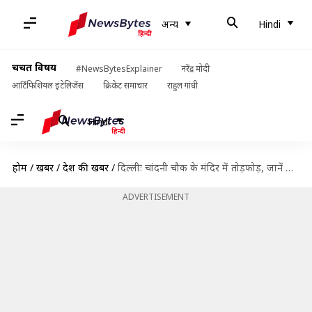
अन्य
Hindi
चर्चित विषय
#NewsBytesExplainer
नरेंद्र मोदी
आर्टिफिशियल इंटेलिजेंस
क्रिकेट समाचार
राहुल गांधी
Hindi
होम
/
खबरें
/
देश की खबरें
/
दिल्लीः चांदनी चौक के मंदिर में तोड़फोड़, जानें कैसे शुरू हुआ सांप्रदायिक तनाव
ADVERTISEMENT