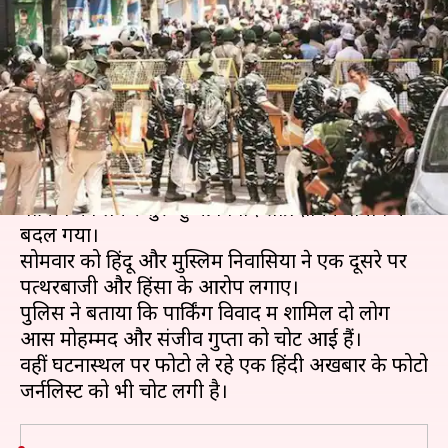
तोड़फोड़, जानें कैसे शुरू हुआ
सांप्रदायिक तनाव
लेखन
Jul 02, 2019
12:21 pm
प्रमोद कुमार
क्या है खबर?
दिल्ली के चांदनी चौक के लाल कुआं इलाके में स्कूटर
पार्किंग को लेकर शुरू हुआ विवाद सांप्रदायिक तनाव में
बदल गया।
सोमवार को हिंदू और मुस्लिम निवासियों ने एक दूसरे पर
पत्थरबाजी और हिंसा के आरोप लगाए।
पुलिस ने बताया कि पार्किंग विवाद में शामिल दो लोग
आस मोहम्मद और संजीव गुप्ता को चोटें आई हैं।
वहीं घटनास्थल पर फोटो ले रहे एक हिंदी अखबार के फोटो