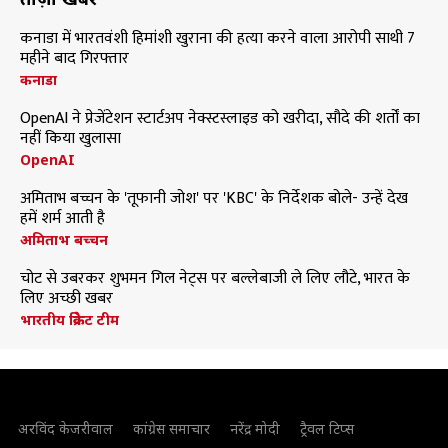
कनाडा में भारतवंशी हिमांशी खुराना की हत्या करने वाला आरोपी साथी 7
महीने बाद गिरफ्तार
कनाडा
OpenAI ने प्रेजेंटेशन स्टार्टअप नेक्स्टस्लाइड को खरीदा, सौदे की शर्तों का
नहीं किया खुलासा
OpenAI
अमिताभ बच्चन के 'तूफानी जोश' पर 'KBC' के निर्देशक बोले- उन्हें देख
हमें शर्म आती है
अमिताभ बच्चन
चोट से उबरकर शुभमन गिल नेट्स पर बल्लेबाजी ले लिए लौटे, भारत के
लिए अच्छी खबर
भारतीय क्रिकेट टीम
अरविंद केजरीवाल
कांग्रेस समाचार
नरेंद्र मोदी
ट्रैवल टिप्स