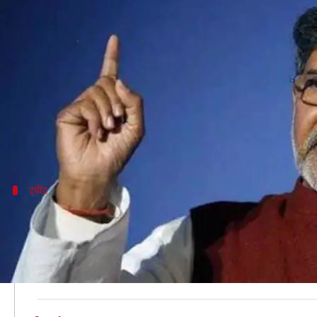
नोबेल विजेता कैलाश सत्यार्थी बोले- गां
लेखन
May 18, 2019
06:55 pm
मुकुल तोमर
क्या है खबर?
महात्मा गांधी की हत्या करने वाले
नाथूराम गोडसे को देशभक्त
ताजा मामले में नोबेल पुरस्कार विजेता कैलाश सत्यार्थी ने कहा
इससे पहले प्रधानमंत्री नरेंद्र मोदी ने भी उनके
बयान पर नारा
ट्वीट
'गांधी सत्ता और राजनीति से ऊपर'
सत्यार्थी ने ट्वीट करते हुए प्रज्ञा के बयान पर अपनी राय रखी।
उन्होंने अपने ट्वीट में लिखा, "गोडसे ने गांधी के शरीर की हत्य
हर सत्ता और राजनीति से ऊपर हैं। भाजपा नेतृत्व छोटे से फायदे