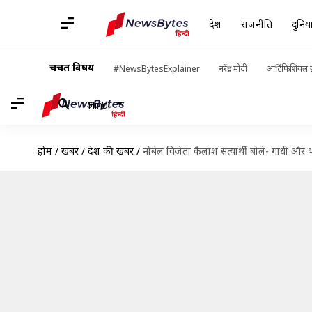
देश
राजनीति
दुनिय
चर्चित विषय
#NewsBytesExplainer
नरेंद्र मोदी
आर्टिफिशियल इ
Hindi
होम
/
खबरें
/
देश की खबरें
/
नोबेल विजेता कैलाश सत्यार्थी बोले- गांधी और भा