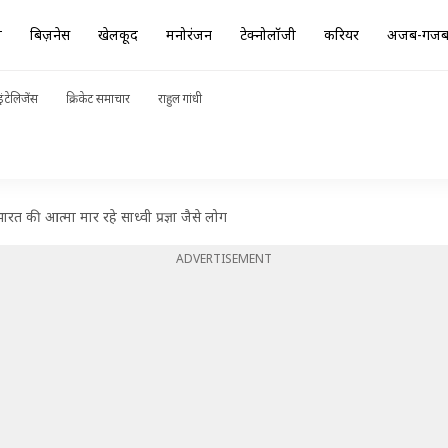
ा
बिज़नेस
खेलकूद
मनोरंजन
टेक्नोलॉजी
करियर
अजब-गज
ंटेलिजेंस
क्रिकेट समाचार
राहुल गांधी
रत की आत्मा मार रहे साध्वी प्रज्ञा जैसे लोग
ADVERTISEMENT