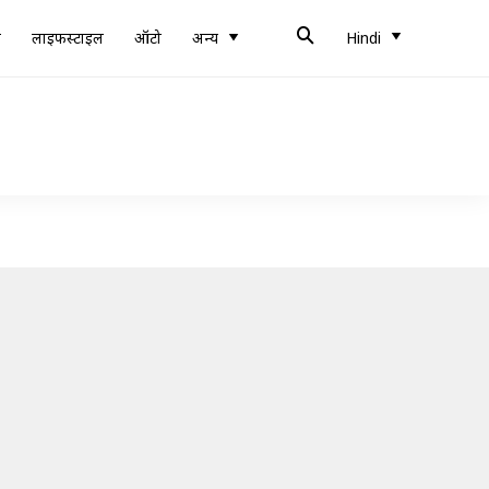
ब
लाइफस्टाइल
ऑटो
अन्य
Hindi