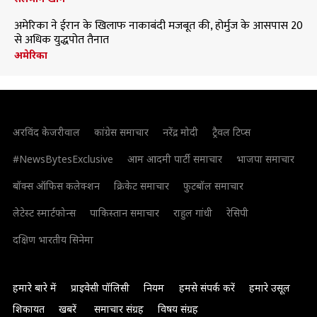
अमेरिका ने ईरान के खिलाफ नाकाबंदी मजबूत की, होर्मुज के आसपास 20
से अधिक युद्धपोत तैनात
अमेरिका
अरविंद केजरीवाल
कांग्रेस समाचार
नरेंद्र मोदी
ट्रैवल टिप्स
#NewsBytesExclusive
आम आदमी पार्टी समाचार
भाजपा समाचार
बॉक्स ऑफिस कलेक्शन
क्रिकेट समाचार
फुटबॉल समाचार
लेटेस्ट स्मार्टफोन्स
पाकिस्तान समाचार
राहुल गांधी
रेसिपी
दक्षिण भारतीय सिनेमा
हमारे बारे में
प्राइवेसी पॉलिसी
नियम
हमसे संपर्क करें
हमारे उसूल
शिकायत
खबरें
समाचार संग्रह
विषय संग्रह