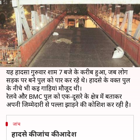
हुआ, जानें
लेखन
Mar 15, 2019
10:58 am
प्रमोद कुमार
क्या है खबर?
मुंबई में गुरुवार शाम CST रेलवे स्टेशन के पास फुटओवर
ब्रिज गिरने से छह लोगों की मौत और 30 से ज्यादा लोग
घायल हो गए।
यह हादसा गुरुवार शाम 7 बजे के करीब हुआ, जब लोग
सड़क पर बने पुल को पार कर रहे थे। हादसे के वक्त पुल
के नीचे भी कई गाड़ियां मौजूद थी।
रेलवे और BMC पुल को एक-दूसरे के क्षेत्र में बताकर
जांच
हादसे की जांच की आदेश