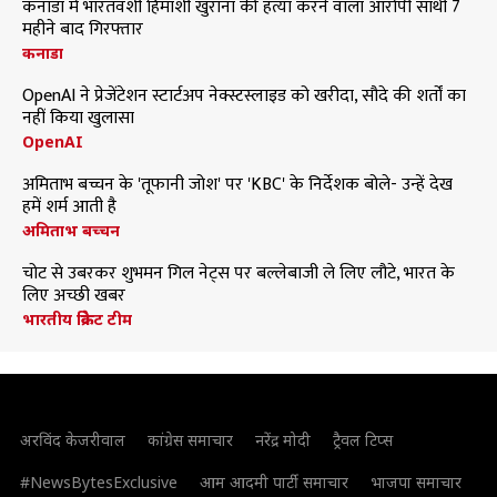
कनाडा में भारतवंशी हिमांशी खुराना की हत्या करने वाला आरोपी साथी 7
महीने बाद गिरफ्तार
कनाडा
OpenAI ने प्रेजेंटेशन स्टार्टअप नेक्स्टस्लाइड को खरीदा, सौदे की शर्तों का
नहीं किया खुलासा
OpenAI
अमिताभ बच्चन के 'तूफानी जोश' पर 'KBC' के निर्देशक बोले- उन्हें देख
हमें शर्म आती है
अमिताभ बच्चन
चोट से उबरकर शुभमन गिल नेट्स पर बल्लेबाजी ले लिए लौटे, भारत के
लिए अच्छी खबर
भारतीय क्रिकेट टीम
अरविंद केजरीवाल
कांग्रेस समाचार
नरेंद्र मोदी
ट्रैवल टिप्स
#NewsBytesExclusive
आम आदमी पार्टी समाचार
भाजपा समाचार