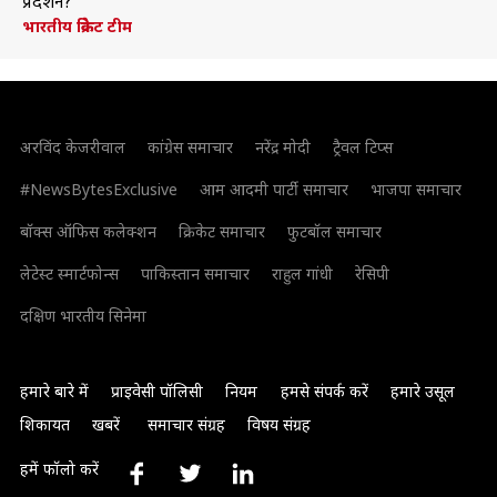
प्रदर्शन?
भारतीय क्रिकेट टीम
अरविंद केजरीवाल
कांग्रेस समाचार
नरेंद्र मोदी
ट्रैवल टिप्स
#NewsBytesExclusive
आम आदमी पार्टी समाचार
भाजपा समाचार
बॉक्स ऑफिस कलेक्शन
क्रिकेट समाचार
फुटबॉल समाचार
लेटेस्ट स्मार्टफोन्स
पाकिस्तान समाचार
राहुल गांधी
रेसिपी
दक्षिण भारतीय सिनेमा
हमारे बारे में
प्राइवेसी पॉलिसी
नियम
हमसे संपर्क करें
हमारे उसूल
शिकायत
खबरें
समाचार संग्रह
विषय संग्रह
हमें फॉलो करें