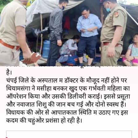
विधायक ने गर्भवती महिला का
ऑपरेशन कर बचाई जान
लेखन
Aug 12, 2020
09:50 pm
भारत शर्मा
क्या है खबर?
मिजोरम में डॉक्टर से नेता बने विधायक जेडआर
थियामसंगा ने मानवीय सेवा का अनूठा उदाहरण पेश किया
है।
चंपई जिले के अस्पताल में डॉक्टर के मौजूद नहीं होने पर
थियामसंगा ने मसीहा बनकर खुद एक गर्भवती महिला का
ऑपरेशन किया और उसकी डिलीवरी कराई। इससे प्रसूता
और नवाजात शिशु की जान बच गई और दोनो स्वस्थ हैं।
विधायक की ओर से आपातकाल स्थिति में उठाए गए इस