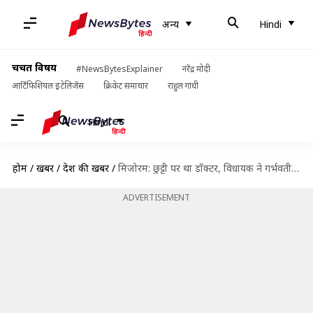
अन्य
Hindi
चर्चित विषय
#NewsBytesExplainer
नरेंद्र मोदी
आर्टिफिशियल इंटेलिजेंस
क्रिकेट समाचार
राहुल गांधी
Hindi
होम
/
खबरें
/
देश की खबरें
/
मिजोरम: छुट्टी पर था डॉक्टर, विधायक ने गर्भवती महिला का ऑपरेशन कर बचाई जान
ADVERTISEMENT