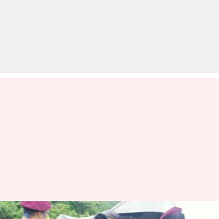
मिजोरम: छुट्टी पर था डॉक्टर,