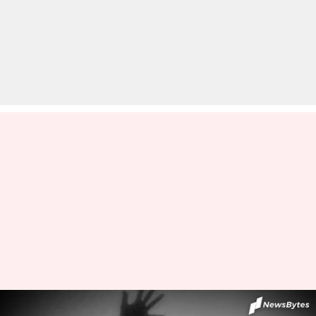
दिल्ली: नाबालिग रेप पीड़िता ने दिया