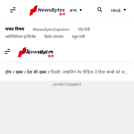
अन्य
Hindi
चर्चित विषय
#NewsBytesExplainer
नरेंद्र मोदी
आर्टिफिशियल इंटेलिजेंस
क्रिकेट समाचार
राहुल गांधी
Hindi
होम
/
खबरें
/
देश की खबरें
/
दिल्ली: नाबालिग रेप पीड़िता ने दिया बच्ची को जन्म, पुलिस ने आरोपी को किया गिरफ्तार
ADVERTISEMENT