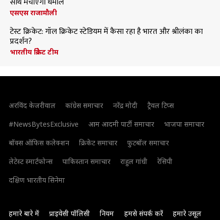
साथ मचाएंगी धमाल
एसएस राजामौली
टेस्ट क्रिकेट: गॉल क्रिकेट स्टेडियम में कैसा रहा है भारत और श्रीलंका का
प्रदर्शन?
भारतीय क्रिकेट टीम
अरविंद केजरीवाल
कांग्रेस समाचार
नरेंद्र मोदी
ट्रैवल टिप्स
#NewsBytesExclusive
आम आदमी पार्टी समाचार
भाजपा समाचार
बॉक्स ऑफिस कलेक्शन
क्रिकेट समाचार
फुटबॉल समाचार
लेटेस्ट स्मार्टफोन्स
पाकिस्तान समाचार
राहुल गांधी
रेसिपी
दक्षिण भारतीय सिनेमा
हमारे बारे में
प्राइवेसी पॉलिसी
नियम
हमसे संपर्क करें
हमारे उसूल