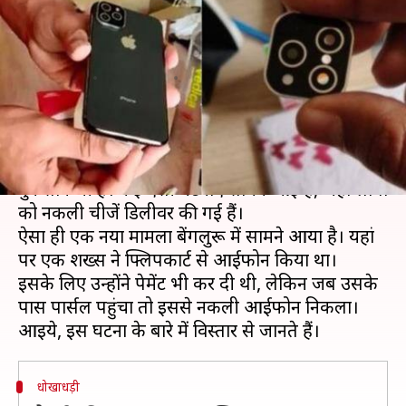
किया आईफोन 11 प्रो, पार्सल में
मिला नकली फोन
लेखन
Dec 16, 2019
02:36 pm
प्रमोद कुमार
क्या है खबर?
ऑनलाइन शॉपिंग के कुछ फायदे होने के साथ-साथ
नुकसान भी हैं। कई ऐसी घटनाएं सामने आई हैं, जहां लोगों
को नकली चीजें डिलीवर की गई हैं।
ऐसा ही एक नया मामला बेंगलुरू में सामने आया है। यहां
पर एक शख्स ने फ्लिपकार्ट से आईफोन किया था।
इसके लिए उन्होंने पेमेंट भी कर दी थी, लेकिन जब उसके
पास पार्सल पहुंचा तो इससे नकली आईफोन निकला।
धोखाधड़ी