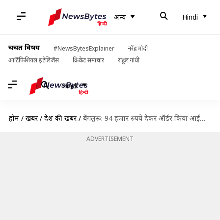
अन्य
Hindi
चर्चित विषय
#NewsBytesExplainer
नरेंद्र मोदी
आर्टिफिशियल इंटेलिजेंस
क्रिकेट समाचार
राहुल गांधी
Hindi
होम
/
खबरें
/
देश की खबरें
/
बेंगलुरू: 94 हजार रुपये देकर ऑर्डर किया आईफोन 11 प्रो, पार्सल में मिला नकली फोन
ADVERTISEMENT