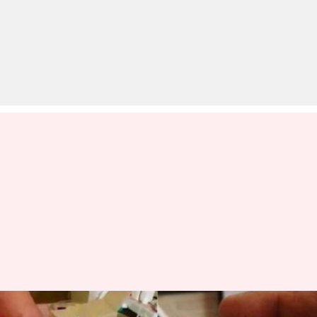
बेंगलुरू: 94 हजार रुपये देकर ऑर्डर