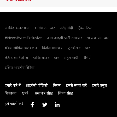
अरविंद केजरीवाल
कांग्रेस समाचार
नरेंद्र मोदी
ट्रैवल टिप्स
#NewsBytesExclusive
आम आदमी पार्टी समाचार
भाजपा समाचार
बॉक्स ऑफिस कलेक्शन
क्रिकेट समाचार
फुटबॉल समाचार
लेटेस्ट स्मार्टफोन्स
पाकिस्तान समाचार
राहुल गांधी
रेसिपी
दक्षिण भारतीय सिनेमा
हमारे बारे में
प्राइवेसी पॉलिसी
नियम
हमसे संपर्क करें
हमारे उसूल
शिकायत
खबरें
समाचार संग्रह
विषय संग्रह
हमें फॉलो करें