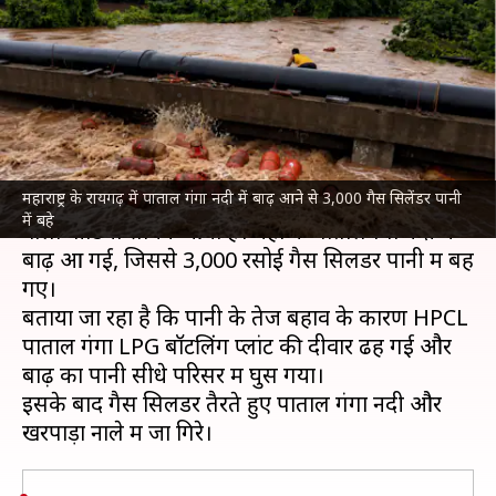
में आई बाढ़, 3,000 गैस सिलेंडर पानी
में बहे
लेखन
Jul 09, 2026
01:42 pm
गजेंद्र
क्या है खबर?
महाराष्ट्र के रायगढ़ में पाताल गंगा नदी में बाढ़ आने से 3,000 गैस सिलेंडर पानी
महाराष्ट्र
के रायगढ़ में भारी बारिश के बीच एक हैरान करने
में बहे
वाला वीडियो सामने आया है। यहां के पातालगंगा नदी में
बाढ़ आ गई, जिससे 3,000 रसोई गैस सिलेंडर पानी में बह
गए।
बताया जा रहा है कि पानी के तेज बहाव के कारण HPCL
पाताल गंगा LPG बॉटलिंग प्लांट की दीवार ढह गई और
बाढ़ का पानी सीधे परिसर में घुस गया।
इसके बाद गैस सिलेंडर तैरते हुए पाताल गंगा नदी और