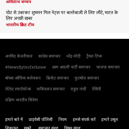
अमिताभ बच्चन
चोट से उबरकर शुभमन गिल नेट्स पर बल्लेबाजी ले लिए लौटे, भारत के
लिए अच्छी खबर
भारतीय क्रिकेट टीम
अरविंद केजरीवाल
कांग्रेस समाचार
नरेंद्र मोदी
ट्रैवल टिप्स
#NewsBytesExclusive
आम आदमी पार्टी समाचार
भाजपा समाचार
बॉक्स ऑफिस कलेक्शन
क्रिकेट समाचार
फुटबॉल समाचार
लेटेस्ट स्मार्टफोन्स
पाकिस्तान समाचार
राहुल गांधी
रेसिपी
दक्षिण भारतीय सिनेमा
हमारे बारे में
प्राइवेसी पॉलिसी
नियम
हमसे संपर्क करें
हमारे उसूल
शिकायत
खबरें
समाचार संग्रह
विषय संग्रह