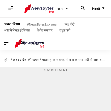
अन्य
Hindi
चर्चित विषय
#NewsBytesExplainer
नरेंद्र मोदी
आर्टिफिशियल इंटेलिजेंस
क्रिकेट समाचार
राहुल गांधी
Hindi
होम
/
खबरें
/
देश की खबरें
/
महाराष्ट्र के रायगढ़ में पाताल गंगा नदी में आई बाढ़, 3,000 गैस सिलेंडर पानी में बहे
ADVERTISEMENT