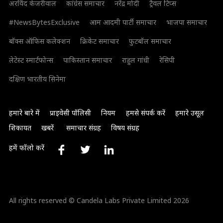
अरविंद केजरीवाल
कांग्रेस समाचार
नरेंद्र मोदी
ट्रैवल टिप्स
#NewsBytesExclusive
आम आदमी पार्टी समाचार
भाजपा समाचार
बॉक्स ऑफिस कलेक्शन
क्रिकेट समाचार
फुटबॉल समाचार
लेटेस्ट स्मार्टफोन्स
पाकिस्तान समाचार
राहुल गांधी
रेसिपी
दक्षिण भारतीय सिनेमा
हमारे बारे में
प्राइवेसी पॉलिसी
नियम
हमसे संपर्क करें
हमारे उसूल
शिकायत
खबरें
समाचार संग्रह
विषय संग्रह
हमें फॉलो करें
All rights reserved © Candela Labs Private Limited 2026