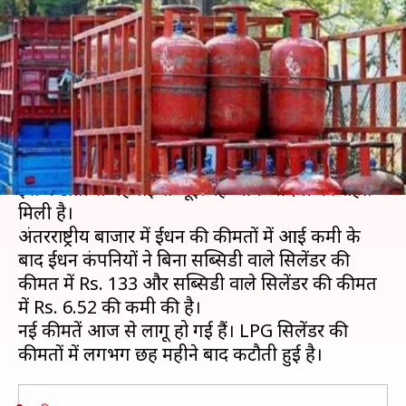
हुए LPG सिलेंडर के दाम, जानिये नई
कीमत
लेखन
Dec 01, 2018
12:15 pm
प्रमोद कुमार
क्या है खबर?
घरेलू कुकिंग गैस
LPG
की कीमतों में कटौती की गई है।
इस कटौती से महंगाई से जूझ रहे आम आदमी को राहत
मिली है।
अंतरराष्ट्रीय बाजार में ईंधन की कीमतों में आई कमी के
बाद ईंधन कंपनियों ने बिना सब्सिडी वाले सिलेंडर की
कीमत में Rs. 133 और सब्सिडी वाले सिलेंडर की कीमत
में Rs. 6.52 की कमी की है।
नई कीमतें आज से लागू हो गई हैं। LPG सिलेंडर की