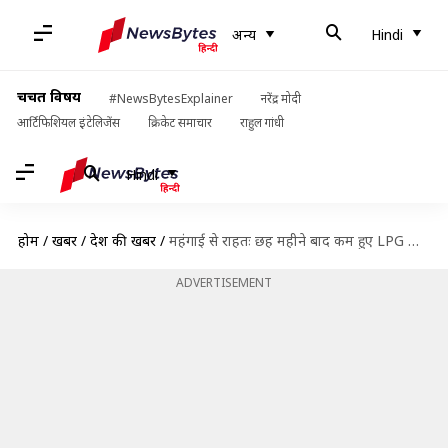
अन्य
Hindi
चर्चित विषय
#NewsBytesExplainer
नरेंद्र मोदी
आर्टिफिशियल इंटेलिजेंस
क्रिकेट समाचार
राहुल गांधी
Hindi
होम
/
खबरें
/
देश की खबरें
/
महंगाई से राहतः छह महीने बाद कम हुए LPG सिलेंडर के दाम, जानिये नई कीमत
ADVERTISEMENT