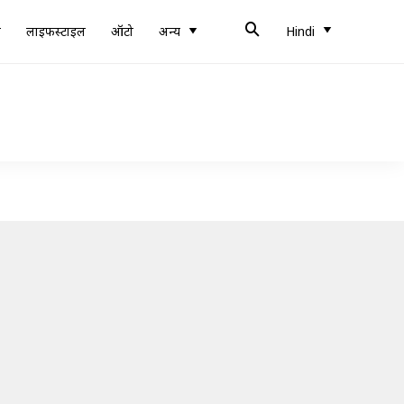
ब
लाइफस्टाइल
ऑटो
अन्य
Hindi