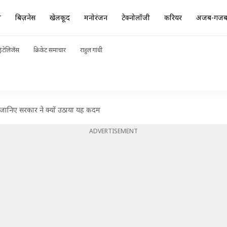
ा
बिज़नेस
खेलकूद
मनोरंजन
टेक्नोलॉजी
करियर
अजब-गज
ंटेलिजेंस
क्रिकेट समाचार
राहुल गांधी
ी, जानिए सरकार ने क्यों उठाया यह कदम
ADVERTISEMENT