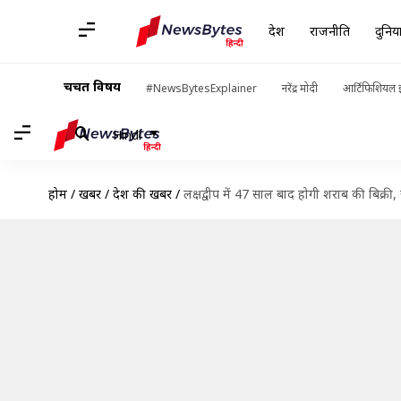
देश
राजनीति
दुनिय
चर्चित विषय
#NewsBytesExplainer
नरेंद्र मोदी
आर्टिफिशियल इ
Hindi
होम
/
खबरें
/
देश की खबरें
/
लक्षद्वीप में 47 साल बाद होगी शराब की बिक्र