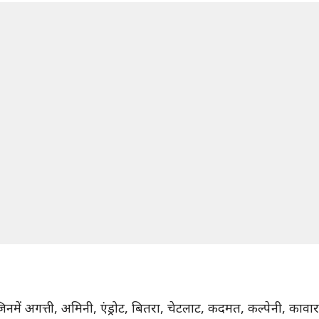
हैं, जिनमें अगत्ती, अमिनी, एंड्रोट, बितरा, चेटलाट, कदमत, कल्पेनी, का