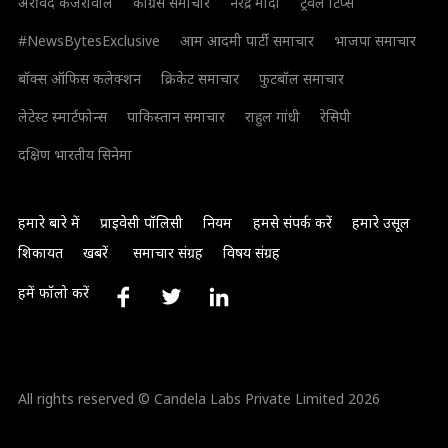
अरविंद केजरीवाल
कांग्रेस समाचार
नरेंद्र मोदी
ट्रैवल टिप्स
#NewsBytesExclusive
आम आदमी पार्टी समाचार
भाजपा समाचार
बॉक्स ऑफिस कलेक्शन
क्रिकेट समाचार
फुटबॉल समाचार
लेटेस्ट स्मार्टफोन्स
पाकिस्तान समाचार
राहुल गांधी
रेसिपी
दक्षिण भारतीय सिनेमा
हमारे बारे में
प्राइवेसी पॉलिसी
नियम
हमसे संपर्क करें
हमारे उसूल
शिकायत
खबरें
समाचार संग्रह
विषय संग्रह
हमें फॉलो करें
All rights reserved © Candela Labs Private Limited 2026