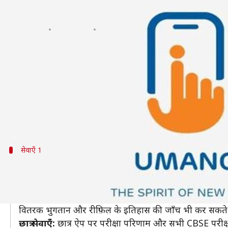
UMANG ऐप द्वारा प्रदान की जाने वाली 
लेखन
Apr 22, 2019
07:55 pm
प्रदीप मौर्य
क्या है खबर?
UMANG (यूनिफाइड मोबाइल ऐप्लिकेशन फ़ॉर न्यू-एज गवर्नें
की एक विस्तृत ऋंखला तक पहुँच प्रदान करती है।
इसके द्वारा प्रदान की जानें वाली सेवाओं में प्रॉविडेंट फ़ं
सेवाएँ 1
आधार सेवाएँ, ऑनलाइन बिल भुगतान और छात्र स
आधार:
UMANG ऐप उपयोगकर्ताओं को डिजिलॉकर खाते से अप
ऑनलाइन बिल भुगतान:
उपयोगकर्ता इस ऐप से गैस, बिजली,
वितरक भुगतान और रीफ़िल के इतिहास की जाँच भी कर सकते ह
छात्र सेवाएँ:
छात्र ऐप पर परीक्षा परिणाम और सभी CBSE परीक्षाओं 