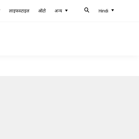
ब
लाइफस्टाइल
ऑटो
अन्य
Hindi