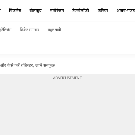
ा
बिज़नेस
खेलकूद
मनोरंजन
टेक्नोलॉजी
करियर
अजब-गज
ंटेलिजेंस
क्रिकेट समाचार
राहुल गांधी
और कैसे करें रजिस्टर, जानें सबकुछ
ADVERTISEMENT