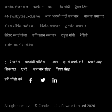
अरविंद केजरीवाल
कांग्रेस समाचार
नरेंद्र मोदी
ट्रैवल टिप्स
#NewsBytesExclusive
आम आदमी पार्टी समाचार
भाजपा समाचार
बॉक्स ऑफिस कलेक्शन
क्रिकेट समाचार
फुटबॉल समाचार
लेटेस्ट स्मार्टफोन्स
पाकिस्तान समाचार
राहुल गांधी
रेसिपी
दक्षिण भारतीय सिनेमा
हमारे बारे में
प्राइवेसी पॉलिसी
नियम
हमसे संपर्क करें
हमारे उसूल
शिकायत
खबरें
समाचार संग्रह
विषय संग्रह
हमें फॉलो करें
All rights reserved © Candela Labs Private Limited 2026