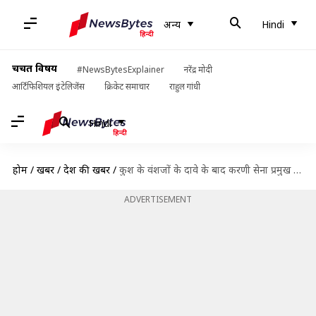
अन्य
Hindi
चर्चित विषय
#NewsBytesExplainer
नरेंद्र मोदी
आर्टिफिशियल इंटेलिजेंस
क्रिकेट समाचार
राहुल गांधी
Hindi
होम
/
खबरें
/
देश की खबरें
/
कुश के वंशजों के दावे के बाद करणी सेना प्रमुख ने कहा- मैं लव का वंशज
ADVERTISEMENT