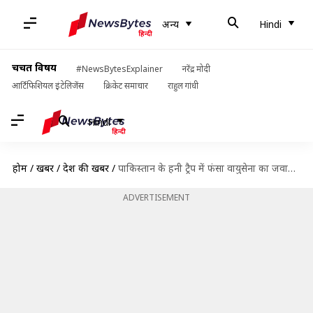
अन्य
Hindi
चर्चित विषय
#NewsBytesExplainer
नरेंद्र मोदी
आर्टिफिशियल इंटेलिजेंस
क्रिकेट समाचार
राहुल गांधी
Hindi
होम
/
खबरें
/
देश की खबरें
/
पाकिस्तान के हनी ट्रैप में फंसा वायुसेना का जवान, संवेदनशील जानकारी लीक करने के लिए गिरफ्तार
ADVERTISEMENT