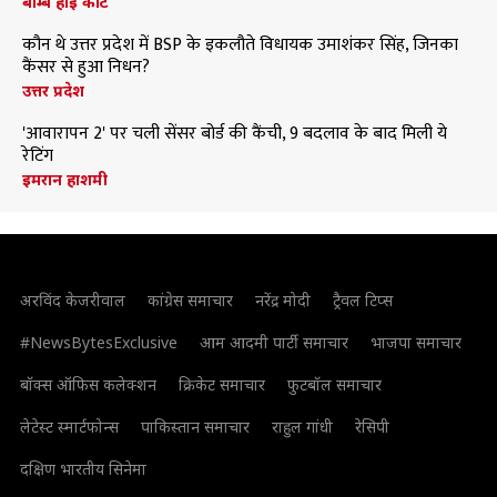
बॉम्बे हाई कोर्ट
कौन थे उत्तर प्रदेश में BSP के इकलौते विधायक उमाशंकर सिंह, जिनका
कैंसर से हुआ निधन?
उत्तर प्रदेश
'आवारापन 2' पर चली सेंसर बोर्ड की कैंची, 9 बदलाव के बाद मिली ये
रेटिंग
इमरान हाशमी
अरविंद केजरीवाल
कांग्रेस समाचार
नरेंद्र मोदी
ट्रैवल टिप्स
#NewsBytesExclusive
आम आदमी पार्टी समाचार
भाजपा समाचार
बॉक्स ऑफिस कलेक्शन
क्रिकेट समाचार
फुटबॉल समाचार
लेटेस्ट स्मार्टफोन्स
पाकिस्तान समाचार
राहुल गांधी
रेसिपी
दक्षिण भारतीय सिनेमा