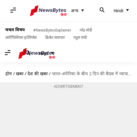
अन्य
Hindi
चर्चित विषय
#NewsBytesExplainer
नरेंद्र मोदी
आर्टिफिशियल इंटेलिजेंस
क्रिकेट समाचार
राहुल गांधी
Hindi
होम
/
खबरें
/
देश की खबरें
/
भारत-अमेरिका के बीच 2 दिन की बैठक में व्यापार-समझौते पर नहीं बनी बात, क्या है अड़चन?
ADVERTISEMENT