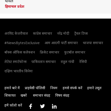
घायल
हिमाचल प्रदेश
अरविंद केजरीवाल
कांग्रेस समाचार
नरेंद्र मोदी
ट्रैवल टिप्स
#NewsBytesExclusive
आम आदमी पार्टी समाचार
भाजपा समाचार
बॉक्स ऑफिस कलेक्शन
क्रिकेट समाचार
फुटबॉल समाचार
लेटेस्ट स्मार्टफोन्स
पाकिस्तान समाचार
राहुल गांधी
रेसिपी
दक्षिण भारतीय सिनेमा
हमारे बारे में
प्राइवेसी पॉलिसी
नियम
हमसे संपर्क करें
हमारे उसूल
शिकायत
खबरें
समाचार संग्रह
विषय संग्रह
हमें फॉलो करें