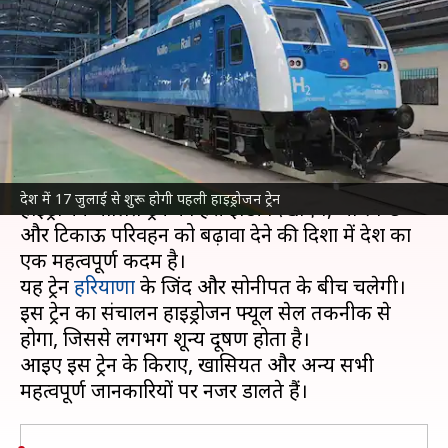
हाइड्रोजन ट्रेन, जानिए मार्ग-किराया
और अन्य जरूरी बातें
लेखन
Jul 07, 2026
11:32 am
भारत शर्मा
क्या है खबर?
प्रधानमंत्री
नरेंद्र मोदी
17 जुलाई को भारत की पहली
देश में 17 जुलाई से शुरू होगी पहली हाइड्रोजन ट्रेन
हाइड्रोजन चालित ट्रेन को हरी झंडी दिखाएंगे, जो स्वच्छ
और टिकाऊ परिवहन को बढ़ावा देने की दिशा में देश का
एक महत्वपूर्ण कदम है।
यह ट्रेन
हरियाणा
के जिंद और सोनीपत के बीच चलेगी।
इस ट्रेन का संचालन हाइड्रोजन फ्यूल सेल तकनीक से
होगा, जिससे लगभग शून्य प्रदूषण होता है।
आइए इस ट्रेन के किराए, खासियत और अन्य सभी