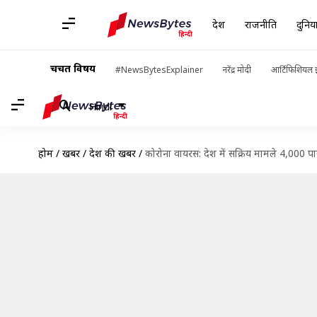
देश
राजनीति
दुनिय
चर्चित विषय
#NewsBytesExplainer
नरेंद्र मोदी
आर्टिफिशियल इ
Hindi
होम
/
खबरें
/
देश की खबरें
/
कोरोना वायरस: देश में सक्रिय मामले 4,000 प