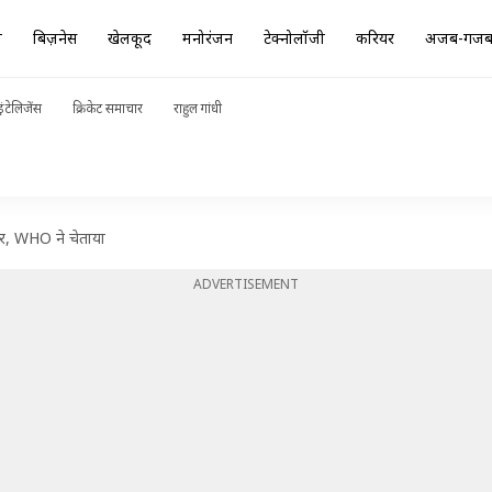
ा
बिज़नेस
खेलकूद
मनोरंजन
टेक्नोलॉजी
करियर
अजब-गज
ंटेलिजेंस
क्रिकेट समाचार
राहुल गांधी
ार, WHO ने चेताया
ADVERTISEMENT