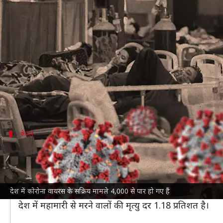
कोरोना वायरस: देश में सक्रिय मामले 
लेखन
Dec 25, 2023
11:57 am
महिमा
क्या है खबर?
देश में एक बार फिर
कोरोना वायरस के मामले
डराने लगे हैं।
क
सुबह 8 बजे अपडेट किए गए आंकड़ों के अनुसार, पिछले 24 घ
केरल
केरल में अकेले सक्रिय मामले 3,000 के पार
केरल
में एक ही दिन में सबसे अधिक सक्रिय मामले (128) दर्ज
दक्षिणी राज्य में कोरोना से 1 मौत और हुई, जिससे देशभर में म
देश में कोरोना वायरस के सक्रिय मामले 4,000 से पार हो गए हैं
महाराष्ट्र में 35, कर्नाटक में 96,
तमिलनाडु
में 6 और गुजरात में 
देश में महामारी से मरने वालों की मृत्यु दर 1.18 प्रतिशत है।