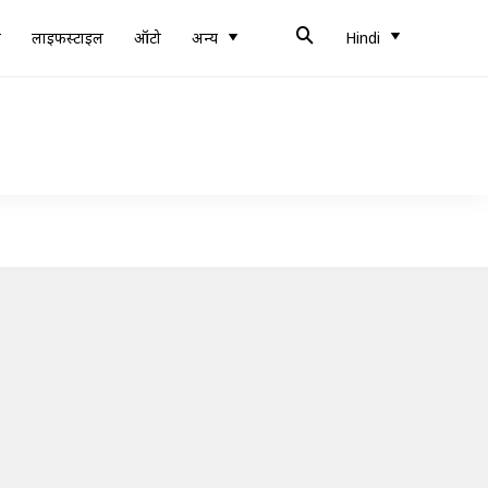
ब
लाइफस्टाइल
ऑटो
अन्य
Hindi