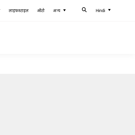
ब
लाइफस्टाइल
ऑटो
अन्य
Hindi