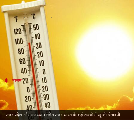
उत्तर प्रदेश और राजस्थान समेत कई राज्यो
लेखन
May 19, 2023
06:52 pm
गजेंद्र
क्या है खबर?
भारतीय मौसम विभाग (IMD)
NDTV
के मुताबिक, IMD के वरिष्ठ वैज्ञानिक नरेश कुमार न
मौसम
कुछ दिन राहत की उम्मीद नहीं, लोग रहें सतर्क
IMD के मुताबिक, अभी फिलहाल मौसम में बदलाव की कोई संभाव
बता दें कि इस बार केरल में दक्षिणी पश्चिमी
मानसून
1 जून को न
उत्तर प्रदेश और राजस्थान समेत उत्तर भारत के कई राज्यों में लू की चेतावनी
पड़ने की संभावना नहीं है।