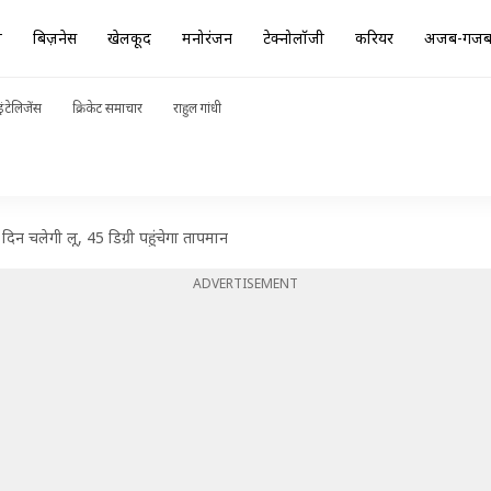
ा
बिज़नेस
खेलकूद
मनोरंजन
टेक्नोलॉजी
करियर
अजब-गज
ंटेलिजेंस
क्रिकेट समाचार
राहुल गांधी
3 दिन चलेगी लू, 45 डिग्री पहुंचेगा तापमान
ADVERTISEMENT