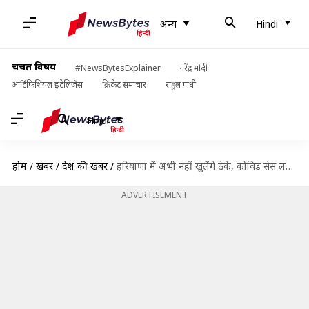
अन्य
Hindi
चर्चित विषय
#NewsBytesExplainer
नरेंद्र मोदी
आर्टिफिशियल इंटेलिजेंस
क्रिकेट समाचार
राहुल गांधी
Hindi
होम
/
खबरें
/
देश की खबरें
/
हरियाणा में अभी नहीं खुलेंगे ठेके, कोविड सेस लगने के कारण महंगी हुई शराब
ADVERTISEMENT