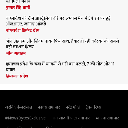
यह मिला जवाब
पुष्कर सिंह धामी
बांग्लादेश की टीम ऑस्ट्रेलिया दौरे पर अभ्यास मैच में 54 रन पर हुई
ऑलआउट, जानिए आंकड़े
बांग्लादेश क्रिकेट टीम
जॉन अब्राहम और शिवम नायर फिर साथ, तैयार हो रही करियर की सबसे
बड़ी एक्शन थ्रिलर
जॉन अब्राहम
हिमाचल प्रदेश के चंबा में यात्रियों से भरी बस पलटी, 7 की मौत और 11
घायल
हिमाचल प्रदेश
अरविंद केजरीवाल
कांग्रेस समाचार
नरेंद्र मोदी
ट्रैवल टिप्स
#NewsBytesExclusive
आम आदमी पार्टी समाचार
भाजपा समाचार