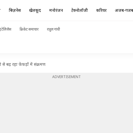
ा
बिज़नेस
खेलकूद
मनोरंजन
टेक्नोलॉजी
करियर
अजब-गज
ंटेलिजेंस
क्रिकेट समाचार
राहुल गांधी
ी से बढ़ रहा फेफड़ों में संक्रमण
ADVERTISEMENT