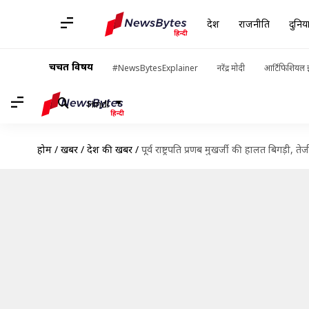
देश
राजनीति
दुनिय
चर्चित विषय
#NewsBytesExplainer
नरेंद्र मोदी
आर्टिफिशियल इ
Hindi
होम
/
खबरें
/
देश की खबरें
/
पूर्व राष्ट्रपति प्रणब मुखर्जी की हालत बिगड़ी, तेज