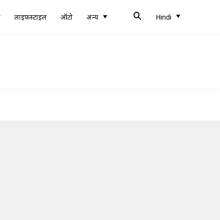
ब
लाइफस्टाइल
ऑटो
अन्य
Hindi