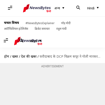
अन्य
Hindi
चर्चित विषय
#NewsBytesExplainer
नरेंद्र मोदी
आर्टिफिशियल इंटेलिजेंस
क्रिकेट समाचार
राहुल गांधी
Hindi
होम
/
खबरें
/
देश की खबरें
/
फरीदाबाद के DCP विक्रम कपूर ने गोली मारकर की आत्महत्या, जांच में जुटी पुलिस
ADVERTISEMENT