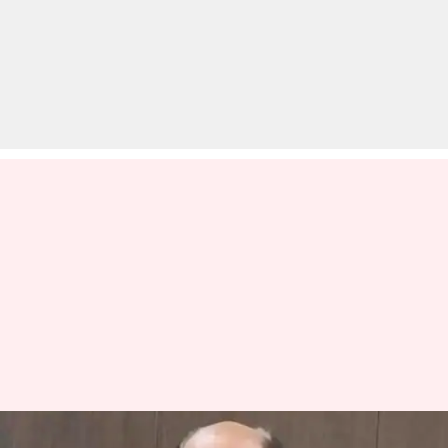
फरीदाबाद के DCP विक्रम कपूर ने