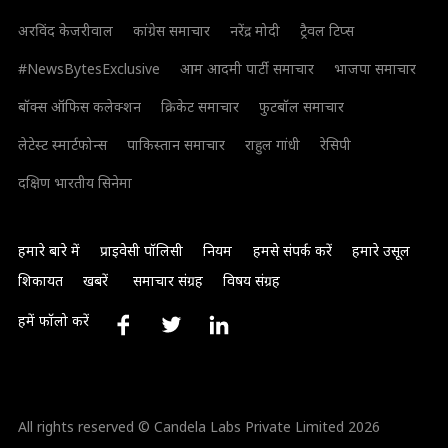
अरविंद केजरीवाल
कांग्रेस समाचार
नरेंद्र मोदी
ट्रैवल टिप्स
#NewsBytesExclusive
आम आदमी पार्टी समाचार
भाजपा समाचार
बॉक्स ऑफिस कलेक्शन
क्रिकेट समाचार
फुटबॉल समाचार
लेटेस्ट स्मार्टफोन्स
पाकिस्तान समाचार
राहुल गांधी
रेसिपी
दक्षिण भारतीय सिनेमा
हमारे बारे में
प्राइवेसी पॉलिसी
नियम
हमसे संपर्क करें
हमारे उसूल
शिकायत
खबरें
समाचार संग्रह
विषय संग्रह
हमें फॉलो करें
All rights reserved © Candela Labs Private Limited 2026