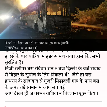
बस में एक्सप्रेस-वे पर लगी आग, सभी
यात्री सुरक्षित
लेखन
Nov 04, 2024
09:23 am
गजेंद्र
क्या है खबर?
दिल्ली से बिहार जा रही बस जलकर हुई खाक (तस्वीर:
दिल्ली
से
बिहार
जा रही एक डबल डेकर बस में रविवार
एक्स/@cameraman_r)
रात को यमुना एक्सप्रेस-वे पर अचानक आग लग गई।
हादसे के बाद यात्रियों में हड़कंप मच गया। हालांकि, सभी
सुरक्षित हैं।
निजी स्लीपर बस रविवार रात 8 बजे दिल्ली के वजीराबाद
से बिहार के सुपौल के लिए निकली थी। जैसे ही बस
हाथरस के सादाबाद से गुजरी मिढावली गांव के पास बस
के ऊपर रखे सामान में आग लग गई।