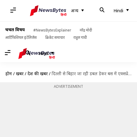
अन्य
Hindi
चर्चित विषय
#NewsBytesExplainer
नरेंद्र मोदी
आर्टिफिशियल इंटेलिजेंस
क्रिकेट समाचार
राहुल गांधी
Hindi
होम
/
खबरें
/
देश की खबरें
/
दिल्ली से बिहार जा रही डबल डेकर बस में एक्सप्रेस-वे पर लगी आग, सभी यात्री सुरक्षित
ADVERTISEMENT