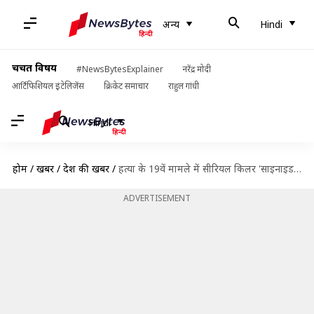
अन्य
Hindi
चर्चित विषय
#NewsBytesExplainer
नरेंद्र मोदी
आर्टिफिशियल इंटेलिजेंस
क्रिकेट समाचार
राहुल गांधी
Hindi
होम
/
खबरें
/
देश की खबरें
/
हत्या के 19वें मामले में सीरियल किलर 'साइनाइड' मोहन को आजीवन कारावास
ADVERTISEMENT