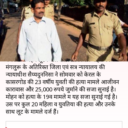
किलर 'साइनाइड' मोहन को आजीवन
कारावास
लेखन
Feb 19, 2020
10:53 am
भारत शर्मा
क्या है खबर?
महिलाओं को घातक रसायन साइनाइड पिलाकर हत्या
करने तथा गहने लूटने वाले सीरियल किलर मोहन को
मंगलुरू के अतिरिक्त जिला एवं सत्र न्यायालय की
न्यायाधीश सैय्यदुननिसा ने सोमवार को केरल के
कासरगोड की 23 वर्षीय युवती की हत्या मामले आजीवन
कारावास और 25,000 रुपये जुर्माने की सजा सुनाई है।
मोहन को हत्या के 19वें मामले में यह सजा सुनाई गई है।
उस पर कुल 20 महिला व युवतियों की हत्या और उनके