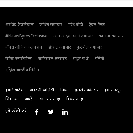
अरविंद केजरीवाल
कांग्रेस समाचार
नरेंद्र मोदी
ट्रैवल टिप्स
#NewsBytesExclusive
आम आदमी पार्टी समाचार
भाजपा समाचार
बॉक्स ऑफिस कलेक्शन
क्रिकेट समाचार
फुटबॉल समाचार
लेटेस्ट स्मार्टफोन्स
पाकिस्तान समाचार
राहुल गांधी
रेसिपी
दक्षिण भारतीय सिनेमा
हमारे बारे में
प्राइवेसी पॉलिसी
नियम
हमसे संपर्क करें
हमारे उसूल
शिकायत
खबरें
समाचार संग्रह
विषय संग्रह
हमें फॉलो करें