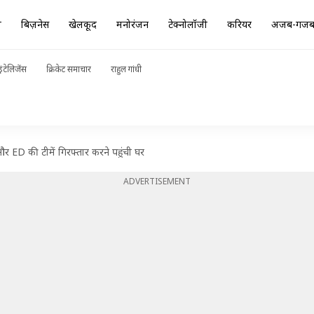
ा
बिज़नेस
खेलकूद
मनोरंजन
टेक्नोलॉजी
करियर
अजब-गज
ंटेलिजेंस
क्रिकेट समाचार
राहुल गांधी
ED की टीमें गिरफ्तार करने पहुंची घर
ADVERTISEMENT