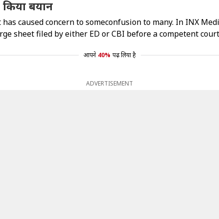
ी किया बयान
has caused concern to someconfusion to many. In INX Media 
rge sheet filed by either ED or CBI before a competent cour
आपने
40%
पढ़ लिया है
ADVERTISEMENT