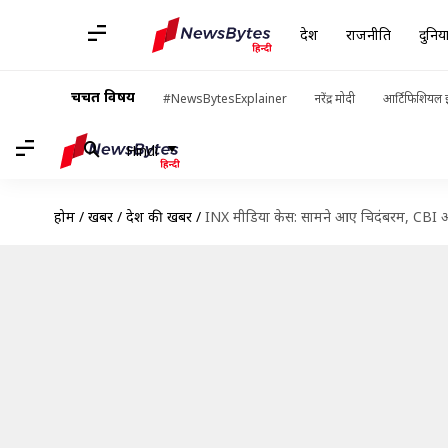
देश
राजनीति
दुनिय
चर्चित विषय
#NewsBytesExplainer
नरेंद्र मोदी
आर्टिफिशियल इ
Hindi
होम
/
खबरें
/
देश की खबरें
/
INX मीडिया केस: सामने आए चिदंबरम, CBI और 