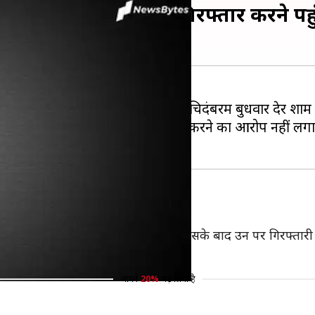
CBI और ED की टीमें गिरफ्तार करने पहु
24 घंटे से गायब कांग्रेस नेता पी चिदंबरम बुधवार देर शाम नई द
INX मीडिया केस में उन पर कोई भी अपराध करने का आरोप नहीं लग
़ गई थी गिरफ्तारी की आशंका
रिम जमानत की अर्जी खारिज कर दी थी, जिसके बाद उन पर गिरफ्तारी क
आपने
20%
पढ़ लिया है