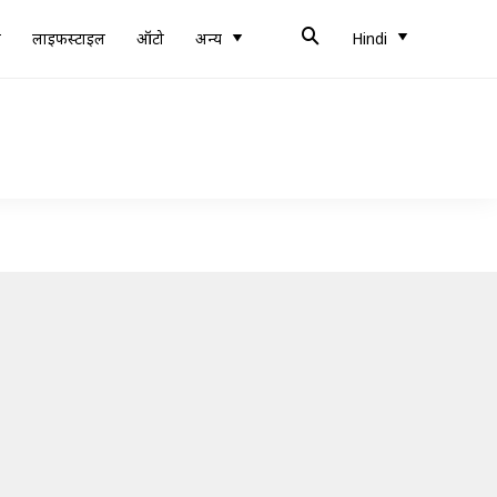
ब
लाइफस्टाइल
ऑटो
अन्य
Hindi