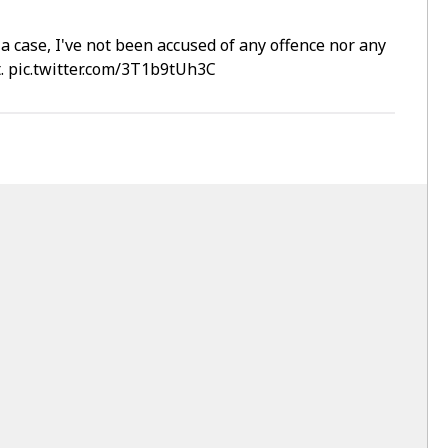
case, I've not been accused of any offence nor any
t.
pic.twitter.com/3T1b9tUh3C