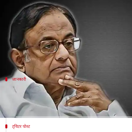
INX मीडिया केस: सामने आए चिदंबरम, 
लेखन
Aug 21, 2019
09:11 pm
मुकुल तोमर
क्या है खबर?
INX मीडिया केस में लटकती गिरफ्तारी की तलवार के बीच पिछले 
यहां मामले पर प्रेस कॉन्फ्रेंस करते हुए उन्होंने कहा कि 
जानकारी
अग्रिम जमानत की अर्जी खारिज होने के बाद बढ
कल दिल्ली हाई कोर्ट ने INX मीडिया केस में चिदंबरम की अग्
कोर्ट शुक्रवार को उनकी अपील पर सुनवाई करेगा।
ट्विटर पोस्ट