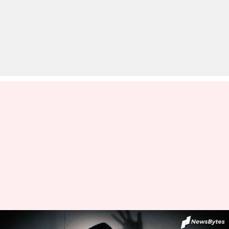
छत्तीसगढ़: गैंगरेप के बाद पीड़िता ने