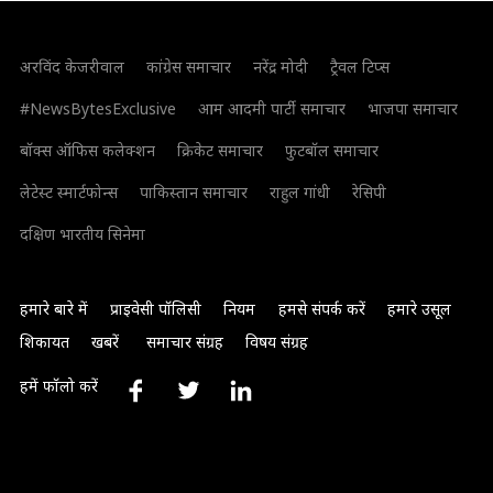
अरविंद केजरीवाल
कांग्रेस समाचार
नरेंद्र मोदी
ट्रैवल टिप्स
#NewsBytesExclusive
आम आदमी पार्टी समाचार
भाजपा समाचार
बॉक्स ऑफिस कलेक्शन
क्रिकेट समाचार
फुटबॉल समाचार
लेटेस्ट स्मार्टफोन्स
पाकिस्तान समाचार
राहुल गांधी
रेसिपी
दक्षिण भारतीय सिनेमा
हमारे बारे में
प्राइवेसी पॉलिसी
नियम
हमसे संपर्क करें
हमारे उसूल
शिकायत
खबरें
समाचार संग्रह
विषय संग्रह
हमें फॉलो करें