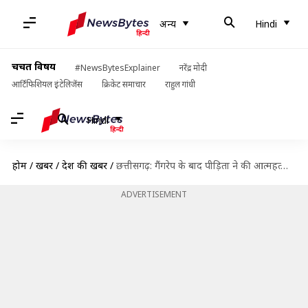
अन्य
Hindi
चर्चित विषय
#NewsBytesExplainer
नरेंद्र मोदी
आर्टिफिशियल इंटेलिजेंस
क्रिकेट समाचार
राहुल गांधी
Hindi
होम
/
खबरें
/
देश की खबरें
/
छत्तीसगढ़: गैंगरेप के बाद पीड़िता ने की आत्महत्या, पिता के जहर खाने के बाद हुई FIR
ADVERTISEMENT