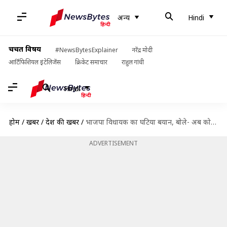
अन्य
Hindi
चर्चित विषय
#NewsBytesExplainer
नरेंद्र मोदी
आर्टिफिशियल इंटेलिजेंस
क्रिकेट समाचार
राहुल गांधी
Hindi
होम
/
खबरें
/
देश की खबरें
/
भाजपा विधायक का घटिया बयान, बोले- अब कोई भी गोरी कश्मीरी लड़की से शादी कर सकेगा
ADVERTISEMENT