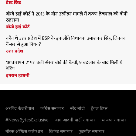
टेस्ट क्रिकेट
बॉम्बे हाई कोर्ट ने 2013 के यौन उत्पीड़न मामले में तरुण तेजपाल को दोषी
ठहराया
बॉम्बे हाई कोर्ट
कौन थे उत्तर प्रदेश में BSP के इकलौते विधायक उमाशंकर सिंह, जिनका
कैंसर से हुआ निधन?
उत्तर प्रदेश
'आवारापन 2' पर चली सेंसर बोर्ड की कैंची, 9 बदलाव के बाद मिली ये
रेटिंग
इमरान हाशमी
अरविंद केजरीवाल
कांग्रेस समाचार
नरेंद्र मोदी
ट्रैवल टिप्स
#NewsBytesExclusive
आम आदमी पार्टी समाचार
भाजपा समाचार
बॉक्स ऑफिस कलेक्शन
क्रिकेट समाचार
फुटबॉल समाचार