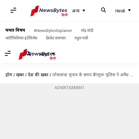
अन्य
Hindi
चर्चित विषय
#NewsBytesExplainer
नरेंद्र मोदी
आर्टिफिशियल इंटेलिजेंस
क्रिकेट समाचार
राहुल गांधी
Hindi
होम
/
खबरें
/
देश की खबरें
/
लोकसभा चुनाव के समय बेंगलुरू पुलिस ने अवैध तरीके से टेप किए 30 लोगों के फोन
ADVERTISEMENT