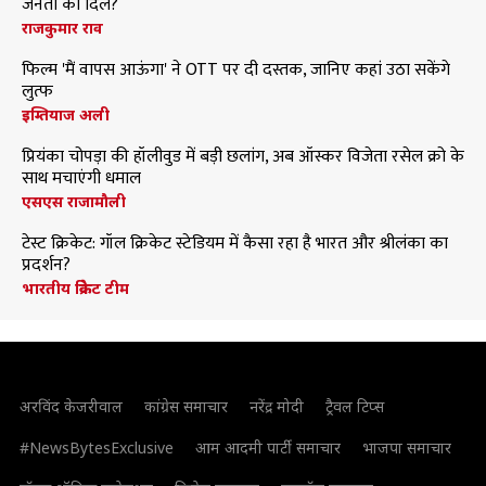
जनता का दिल?
राजकुमार राव
फिल्म 'मैं वापस आऊंगा' ने OTT पर दी दस्तक, जानिए कहां उठा सकेंगे
लुत्फ
इम्तियाज अली
प्रियंका चोपड़ा की हॉलीवुड में बड़ी छलांग, अब ऑस्कर विजेता रसेल क्रो के
साथ मचाएंगी धमाल
एसएस राजामौली
टेस्ट क्रिकेट: गॉल क्रिकेट स्टेडियम में कैसा रहा है भारत और श्रीलंका का
प्रदर्शन?
भारतीय क्रिकेट टीम
अरविंद केजरीवाल
कांग्रेस समाचार
नरेंद्र मोदी
ट्रैवल टिप्स
#NewsBytesExclusive
आम आदमी पार्टी समाचार
भाजपा समाचार