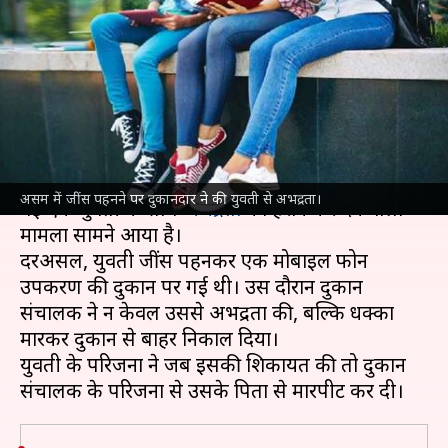
धक्के मारकर दुकान से निकाला,
पिता से मारपीट
लेखन
Nov 01, 2021
04:25 pm
भारत शर्मा
क्या है खबर?
असम
के बिश्वनाथ जिले में बुर्के की जगह जींस पहनकर
असम में जींस पहनने पर दुकानदार ने की युवती से अभद्रता।
गई एक युवती के साथ
अभद्रता
का हैरान कर देने वाला
मामला सामने आया है।
दरअसल, युवती जींस पहनकर एक मोबाइल फोन
उपकरण की दुकान पर गई थी। उस दौरान दुकान
संचालक ने न केवल उससे अभद्रता की, बल्कि धक्का
मारकर दुकान से बाहर निकाल दिया।
युवती के परिजनों ने जब इसकी शिकायत की तो दुकान