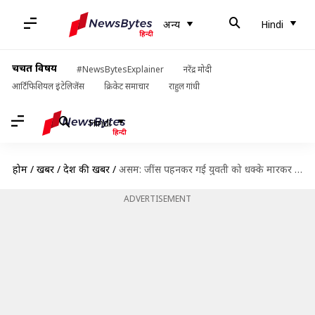
अन्य
Hindi
चर्चित विषय
#NewsBytesExplainer
नरेंद्र मोदी
आर्टिफिशियल इंटेलिजेंस
क्रिकेट समाचार
राहुल गांधी
Hindi
होम
/
खबरें
/
देश की खबरें
/
असम: जींस पहनकर गई युवती को धक्के मारकर दुकान से निकाला, पिता से मारपीट
ADVERTISEMENT