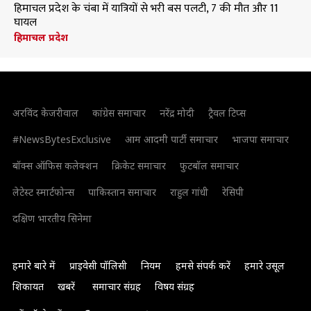
हिमाचल प्रदेश के चंबा में यात्रियों से भरी बस पलटी, 7 की मौत और 11
घायल
हिमाचल प्रदेश
अरविंद केजरीवाल
कांग्रेस समाचार
नरेंद्र मोदी
ट्रैवल टिप्स
#NewsBytesExclusive
आम आदमी पार्टी समाचार
भाजपा समाचार
बॉक्स ऑफिस कलेक्शन
क्रिकेट समाचार
फुटबॉल समाचार
लेटेस्ट स्मार्टफोन्स
पाकिस्तान समाचार
राहुल गांधी
रेसिपी
दक्षिण भारतीय सिनेमा
हमारे बारे में
प्राइवेसी पॉलिसी
नियम
हमसे संपर्क करें
हमारे उसूल
शिकायत
खबरें
समाचार संग्रह
विषय संग्रह