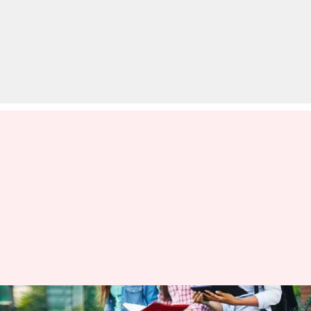
असम: जींस पहनकर गई युवती को