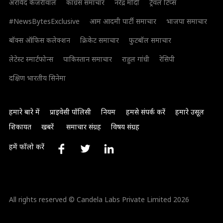
अरविंद केजरीवाल
कांग्रेस समाचार
नरेंद्र मोदी
ट्रैवल टिप्स
#NewsBytesExclusive
आम आदमी पार्टी समाचार
भाजपा समाचार
बॉक्स ऑफिस कलेक्शन
क्रिकेट समाचार
फुटबॉल समाचार
लेटेस्ट स्मार्टफोन्स
पाकिस्तान समाचार
राहुल गांधी
रेसिपी
दक्षिण भारतीय सिनेमा
हमारे बारे में
प्राइवेसी पॉलिसी
नियम
हमसे संपर्क करें
हमारे उसूल
शिकायत
खबरें
समाचार संग्रह
विषय संग्रह
हमें फॉलो करें
All rights reserved © Candela Labs Private Limited 2026