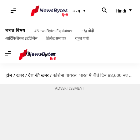
अन्य
Hindi
चर्चित विषय
#NewsBytesExplainer
नरेंद्र मोदी
आर्टिफिशियल इंटेलिजेंस
क्रिकेट समाचार
राहुल गांधी
Hindi
होम
/
खबरें
/
देश की खबरें
/
कोरोना वायरस: भारत में बीते दिन 88,600 नए मामले, उमा भारती को पाया गया संक्रमित
ADVERTISEMENT