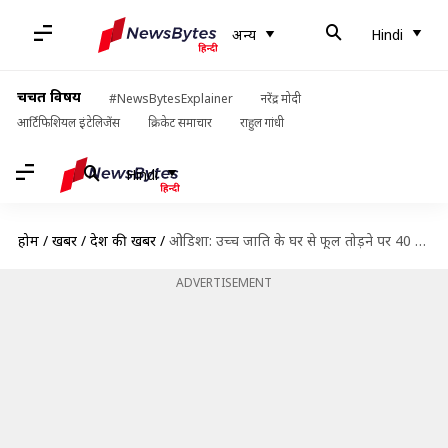
अन्य
Hindi
चर्चित विषय
#NewsBytesExplainer
नरेंद्र मोदी
आर्टिफिशियल इंटेलिजेंस
क्रिकेट समाचार
राहुल गांधी
Hindi
होम
/
खबरें
/
देश की खबरें
/
ओडिशा: उच्च जाति के घर से फूल तोड़ने पर 40 दलित परिवारों का सामाजिक बहिष्कार
ADVERTISEMENT