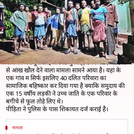
तोड़ने पर 40 दलित परिवारों का
सामाजिक बहिष्कार
लेखन
Aug 21, 2020
03:32 pm
मुकुल तोमर
क्या है खबर?
जिन लोगों को लगता है कि 21वीं सदी के भारत में ऊंच-
नीच का भेद पूरी तरह से मिट चुका है, उनके लिए ओडिशा
से आंखें खोेल देने वाला मामला सामने आया है। यहां के
एक गांव में सिर्फ इसलिए 40 दलित परिवारों का
सामाजिक बहिष्कार कर दिया गया है क्योंकि समुदाय की
एक 15 वर्षीय लड़की ने उच्च जाति के एक परिवार के
बगीचे से फूल तोड़े लिए थे।
मामला