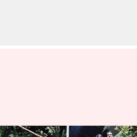
ओडिशा: उच्च जाति के घर से फूल