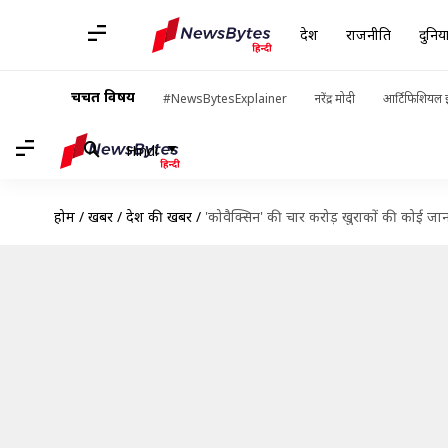
देश
राजनीति
दुनिय
चर्चित विषय
#NewsBytesExplainer
नरेंद्र मोदी
आर्टिफिशियल इ
Hindi
होम
/
खबरें
/
देश की खबरें
/
'कोवैक्सिन' की चार करोड़ खुराकों की कोई जानक