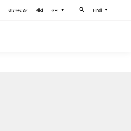
ब
लाइफस्टाइल
ऑटो
अन्य
Hindi