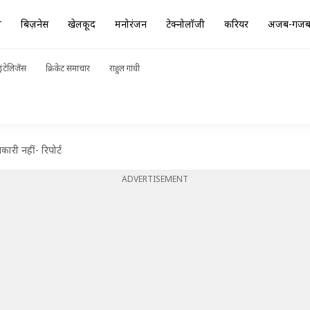
ा
बिज़नेस
खेलकूद
मनोरंजन
टेक्नोलॉजी
करियर
अजब-गज
ंटेलिजेंस
क्रिकेट समाचार
राहुल गांधी
ारी नहीं- रिपोर्ट
ADVERTISEMENT